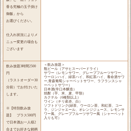
香る究極の玉子掛け
御飯」から
お選びください。
仕入れ状況によりメ
ニュー変更の場合も
ございます
＜飲み放題＞
飲み放題3時間2500
瓶ビール（アサヒスーパードライ）
サワー（レモンサワー、グレープフルーツサワー、
円
ウーロンハイ、緑茶ハイ、和紅茶ハイ、養命酒サワ
（ラストオーダー30
ー,青森葡萄シャーベットサワー、ラフランスシャ
ーベットサワー）
分前）でお付けいた
日本酒(辛口本醸造）
焼酎（芋、米、麦、甲類）
します。
カクテル（6種類以上）
ワイン（チリ産赤、白）
ソフトドリンク(緑茶、ウーロン茶、和紅茶、コー
※【特別飲み放
ラ、ジンジャエール、オレンジジュース、レモンサ
ワー風、グレープフルーツサワー風（シャーベット
題】 プラス500円
入りも可）
で日本酒お一人様2
合までお好きな銘柄