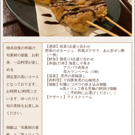
【酒菜】前菜3点盛り合わせ
穂卓自慢の串揚げ、
野菜のポタージュ、和風ポテサラ、あん肝ポン酢
（一例）
旬素材の釜飯、お刺
【鮮魚】御造り4点盛り合わせ
身、一品料理が楽し
【串揚げ3本】海老しそ巻き
アスパラ肉巻き
める
苺カマンベール（1例）
【温菜】 雲丹の茶碗蒸し
満足度の高いコース
【肉料理】十四豚角煮の山椒焼き
となっております。
【御飯】牡蠣とゴボウの炊き込み御飯
or黒トリュフ香る究極の卵掛け御飯
お時間も3時間ござ
（ご予約時にお選びください。）
【デザート】アイスクリーム
います、ゆったりと
旬の美味をお楽しみ
ください。
御飯は「旬素材の釜
飯」と「黒トリュフ