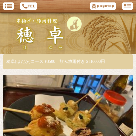
穂卓(ほだか)コース ¥3500 飲み放題付き３H6000円