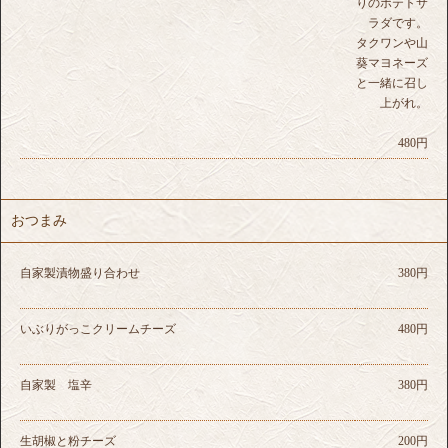
りのポテトサ
ラダです。
タクワンや山
葵マヨネーズ
と一緒に召し
上がれ。
480円
おつまみ
自家製漬物盛り合わせ
380円
いぶりがっこクリームチーズ
480円
自家製 塩辛
380円
生胡椒と粉チーズ
200円