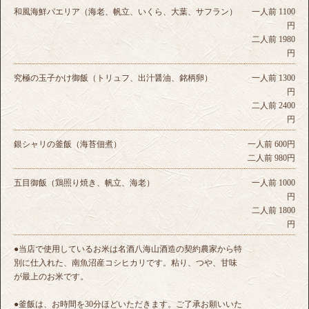
和風海鮮パエリア（海老、帆立、いくら、大葉、サフラン）
一人前 1100
円
二人前 1980
円
究極の玉子かけ御飯（トリュフ、出汁醤油、銘柄卵）
一人前 1300
円
二人前 2400
円
銀シャリの釜飯（海苔佃煮）
一人前 600円
二人前 980円
五目御飯（鶏照り焼き、帆立、海老）
一人前 1000
円
二人前 1800
円
●当店で使用しているお米は名酒八海山酒造の契約農家から特
別に仕入れた、南魚沼産コシヒカリです。粘り、つや、甘味
が最上のお米です。
●釜飯は、お時間を30分ほどいただきます。ご了承お願いいた