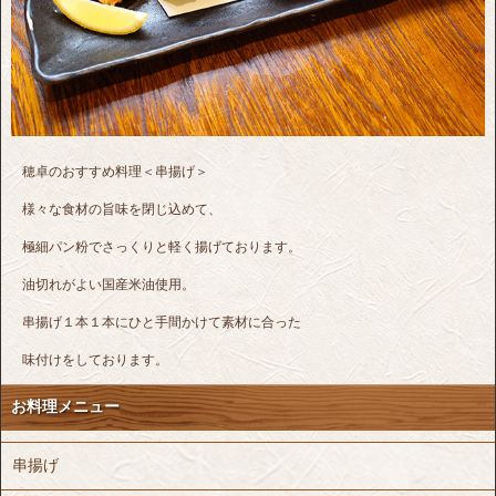
穂卓のおすすめ料理＜串揚げ＞
様々な食材の旨味を閉じ込めて、
極細パン粉でさっくりと軽く揚げております。
油切れがよい国産米油使用。
串揚げ１本１本にひと手間かけて素材に合った
味付けをしております。
お料理メニュー
串揚げ