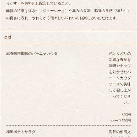
りかす）を飼料化し配合していること。
肉質の特徴は保水性（ジューシーさ）や赤みの旨味、脂身の食感（弾力性）
の良さに表れ、やわらかく瑞々しい味わいをお楽しみいただけます。
冷菜
滋養味噌風味のバーニャカウダ
色とりどりの
新線な野菜を
味噌やナッツ
を効かせたバ
ーニャカウダ
ソースで美味
しく召し上が
ってくださ
い。
840円
ハーフ520円
和風ポテトサラダ
海苔の佃煮入