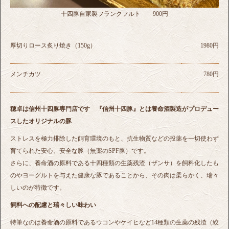
十四豚自家製フランクフルト 900円
厚切りロース炙り焼き（150g）
1980円
メンチカツ
780円
穂卓は信州十四豚専門店です
『信州十四豚』とは養命酒製造がプロデュー
スしたオリジナルの豚
ストレスを極力排除した飼育環境のもと、抗生物質などの投薬を一切使わず
育てられた安心、安全な豚（無薬のSPF豚）です。
さらに、養命酒の原料である十四種類の生薬残渣（ザンサ）を飼料化したも
のやヨーグルトを与えた健康な豚であることから、その肉は柔らかく、瑞々
しいのが特徴です。
飼料への配慮と瑞々しい味わい
特筆なのは養命酒の原料であるウコンやケイヒなど14種類の生薬の残渣（絞