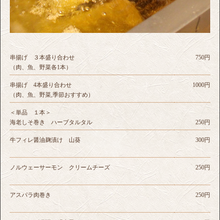
串揚げ ３本盛り合わせ
750円
（肉、魚、野菜各1本）
串揚げ 4本盛り合わせ
1000円
（肉、魚、野菜,季節おすすめ）
＜単品 １本＞
海老しそ巻き ハーブタルタル
250円
牛フィレ醤油麹漬け 山葵
300円
ノルウェーサーモン クリームチーズ
250円
アスパラ肉巻き
250円