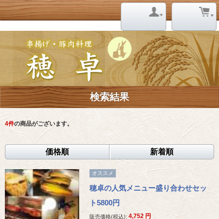
検索結果
4
件
の商品がございます。
価格順
新着順
オススメ
穂卓の人気メニュー盛り合わせセッ
ト5800円
4,752
円
販売価格(税込):