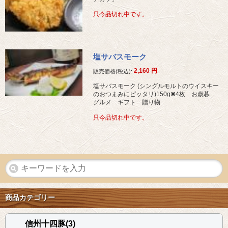
只今品切れ中です。
塩サバスモーク
2,160
円
販売価格(税込):
塩サバスモーク (シングルモルトのウイスキー
のおつまみにピッタリ)150g✖︎4枚 お歳暮
グルメ ギフト 贈り物
只今品切れ中です。
商品カテゴリー
信州十四豚(3)