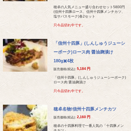
穂卓の人気メニュー盛り合わせセット5800円
(信州十四豚ロース、信州十四豚メンチカツ、
塩サバスモーク)各2セット
只今品切れ中です。
「信州十四豚」(しんしゅうジューシ
ーポーク)ロース肉 醤油麹漬け
180g✖️4枚
5,184
円
販売価格(税込):
「信州十四豚」(しんしゅうジューシーポーク)
ロース肉 醤油麹漬け
只今品切れ中です。
穂卓名物!信州十四豚メンチカツ
2,160
円
販売価格(税込):
穂卓の十四豚料理で一番人気の「十四豚メン
チカツ」