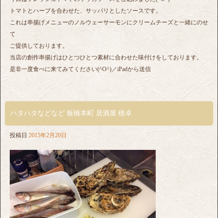
トマトとハーブを合わせた、サッパリとしたソースです。
これは串揚げメニューのノルウェーサーモンにクリームチーズと一緒にのせ
て
ご提供しております。
当店の創作串揚げはひとつひとつ素材に合わせた味付けをしております。
是非一度食べに来てみてください(^O^)／iPadから送信
ハタハタなどなど 板橋本町 居酒屋 穂卓
投稿日
2015年2月20日