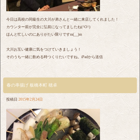
今日は高校の同級生の大川が弟さんと一緒に来店してくれました！
カウンター前が完全に弘前になってましたね(^O^)
ほんと忙しいのにありがたい限りですm(__)m
大川お互い健康に気をつけていきましょう！
そのうち一緒に飲める時つくりたいですね。iPadから送信
春の串揚げ 板橋本町 穂卓
投稿日
2015年2月24日