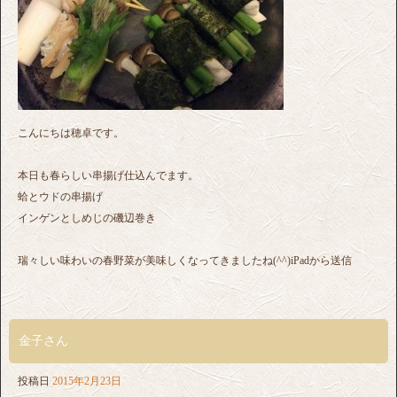
こんにちは穂卓です。
本日も春らしい串揚げ仕込んでます。
蛤とウドの串揚げ
インゲンとしめじの磯辺巻き
瑞々しい味わいの春野菜が美味しくなってきましたね(^^)iPadから送信
金子さん
投稿日
2015年2月23日