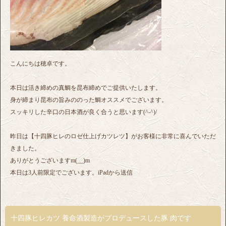
こんにちは穂卓です。
本日は活き締めの真鯛を昆布締めでご提供いたします。
身が締まり昆布の旨みののった鯛オススメでございます。
スッキリした辛口の日本酒が良く合うと思います(^-^)/
昨日は【十四豚ヒレのロゼ仕上げカツレツ】がお客様に非常に喜んでいただ
きました。
ありがとうございますm(__)m
本日は3人前限定でございます。iPadから送信
十四豚ヒレカツ 養命酒製造がプロデュースした豚 肉です