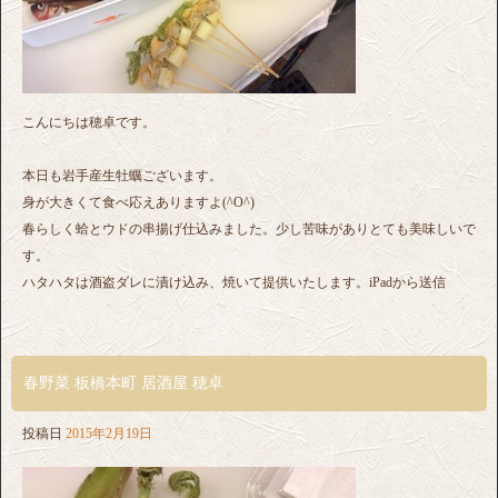
こんにちは穂卓です。
本日も岩手産生牡蠣ございます。
身が大きくて食べ応えありますよ(^O^)
春らしく蛤とウドの串揚げ仕込みました。少し苦味がありとても美味しいで
す。
ハタハタは酒盗ダレに漬け込み、焼いて提供いたします。iPadから送信
春野菜 板橋本町 居酒屋 穂卓
投稿日
2015年2月19日