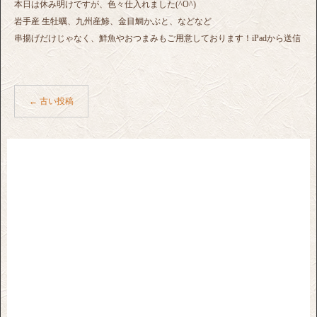
本日は休み明けですが、色々仕入れました(^O^)
岩手産 生牡蠣、九州産鯵、金目鯛かぶと、などなど
串揚げだけじゃなく、鮮魚やおつまみもご用意しております！iPadから送信
←
古い投稿