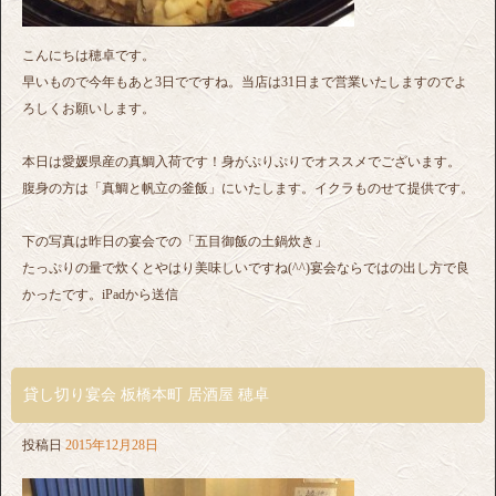
こんにちは穂卓です。
早いもので今年もあと3日でですね。当店は31日まで営業いたしますのでよ
ろしくお願いします。
本日は愛媛県産の真鯛入荷です！身がぷりぷりでオススメでございます。
腹身の方は「真鯛と帆立の釜飯」にいたします。イクラものせて提供です。
下の写真は昨日の宴会での「五目御飯の土鍋炊き」
たっぷりの量で炊くとやはり美味しいですね(^^)宴会ならではの出し方で良
かったです。iPadから送信
貸し切り宴会 板橋本町 居酒屋 穂卓
投稿日
2015年12月28日