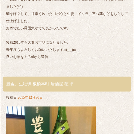
ました(^^)
鯛をほぐして、甘辛く炊いたゴボウと生姜、イクラ、三つ葉などをちらして
仕上げました。
おめでたい雰囲気がでて良かったです。
皆様2015年も大変お世話になりました。
来年度もよろしくお願いいたしますm(_ _)m
良いお年を！iPadから送信
豊盃、生牡蠣 板橋本町 居酒屋 穂 卓
投稿日
2015年12月30日