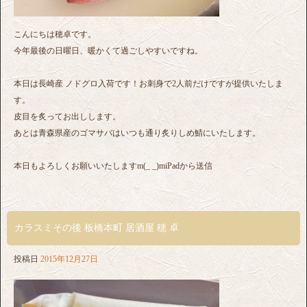
こんにちは穂卓です。
今年最後の日曜日、暖かくて過ごしやすいですね。
本日は長崎産 ノドグロ入荷です！お刺身で2人前だけですが提供いたしま
す。
皮目を炙ってお出しします。
あとは青森県産のゴマサバはいつも通り炙りしめ鯖にいたします。
本日もよろしくお願いいたしますm(_ _)miPadから送信
カラスミその後 板橋本町 居酒屋 穂 卓
投稿日
2015年12月27日