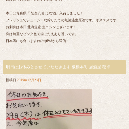
本日は青森県「 陸奥八仙 ふな酒」入荷しました！
フレッシュでジューシーな搾りたての無濾過生原酒です。オススメです
お刺身は本日 北海道産 生ニシンございます！
身は綺麗なピンク色で歯ごたえあり旨いです。
日本酒にも合いますね(^^)iPadから送信
明日はお休みとさせていただきます 板橋本町 居酒屋 穂卓
投稿日
2015年12月23日