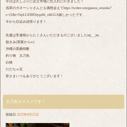
今日は久しぶりに足立市場に仕入れに行きました！
浅草のガネーシャさんとも偶然会えてhttps://twitter.com/ganesa_senzoku?
s=21&t=Oq4-LXM83iyqobb_cdtGGA嬉しかったです。
今から仕込み頑張ります！
先週は常連様からたくさんいただきものございましたm(_ _)m
嶽きみ(実家からw)
沖縄の黒糖焼酎
釣り物 太刀魚
白桃
だだちゃ豆
皆さまいつもありがとうございます！
太刀魚オススメです！
投稿日
2022年8月21日