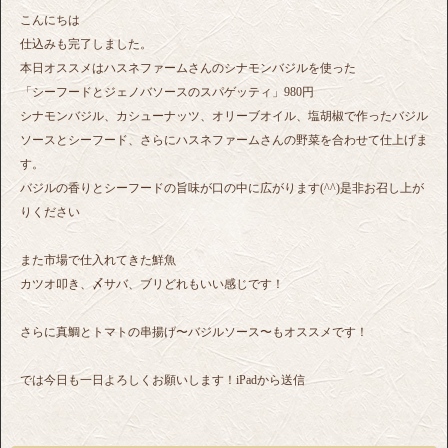
こんにちは
仕込みも完了しました。
本日オススメはハスネファームさんのシナモンバジルを使った
「シーフードとジェノバソースのスパゲッティ」980円
シナモンバジル、カシューナッツ、オリーブオイル、塩胡椒で作ったバジル
ソースとシーフード、さらにハスネファームさんの野菜を合わせて仕上げま
す。
バジルの香りとシーフードの旨味が口の中に広がります(^^)是非お召し上が
りください
また市場で仕入れてきた鮮魚
カツオ叩き、〆サバ、ブリどれもいい感じです！
さらに真鯛とトマトの串揚げ〜バジルソース〜もオススメです！
では今日も一日よろしくお願いします！iPadから送信