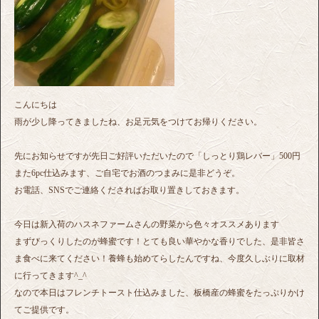
こんにちは
雨が少し降ってきましたね、お足元気をつけてお帰りください。
先にお知らせですが先日ご好評いただいたので「しっとり鶏レバー」500円
また6pc仕込みます、ご自宅でお酒のつまみに是非どうぞ。
お電話、SNSでご連絡くださればお取り置きしておきます。
今日は新入荷のハスネファームさんの野菜から色々オススメあります
まずびっくりしたのが蜂蜜です！とても良い華やかな香りでした、是非皆さ
ま食べに来てください！養蜂も始めてらしたんですね、今度久しぶりに取材
に行ってきます^_^
なので本日はフレンチトースト仕込みました、板橋産の蜂蜜をたっぷりかけ
てご提供です。