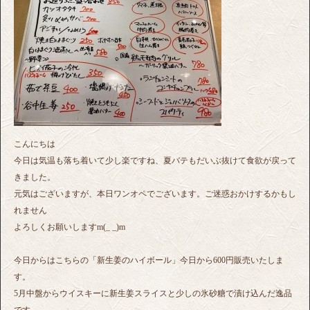
こんにちは
今日は気温も落ち着いて少し楽ですね、夏バテもだいぶ抜けて食欲が戻って
きました。
元気はございますが、本日ワンオペでございます。ご迷惑おかけするかもし
れません
よろしくお願いしますm(_ _)m
今日からはこちらの「新生姜のハイボール」今日から600円販売いたしま
す。
5月中盤からウイスキーに新生姜スライスと少しの氷砂糖で漬け込んだ逸品
です。