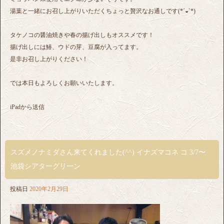
湯葉と一緒にお召し上がりいただくちょっと贅沢なお通しです(*´◒`*)
タケノコの醤油焼きや春の揚げ出しもオススメです！
揚げ出しには鰆、ウドの芽、豆腐が入ってます。
是非お召し上がりください！
では本日もよろしくお願いいたします。
iPadから送信
スズメノナミダさん来てくれました(^^) イナズマコネ コ 3/7〜
池袋シアターグリーン
投稿日
2020年2月29日