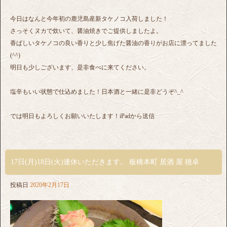
今日はなんと今年初の鹿児島産新タケノコ入荷しました！
さっそくヌカで炊いて、醤油焼きでご提供しましたよ。
香ばしいタケノコの良い香りと少し焦げた醤油の香りがお店に漂ってました
(^^)
明日も少しございます、是非食べに来てください。
塩辛もいい状態で仕込めました！日本酒と一緒に是非どうぞ^_^
では明日もよろしくお願いいたします！iPadから送信
17日(月)18日(火)連休いただきます。 板橋本町 居酒 屋 穂卓
投稿日
2020年2月17日