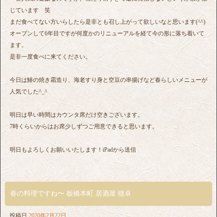
じています 笑
まだ食べてない方いらしたら是非とも召し上がって欲しいなと思います(^^)
オープンして6年目ですが何度かのリニューアルを経て今の形に落ち着いて
ます。
是非一度食べに来てください。
今日は鰆の焼き霜造り、海老すり身と空豆の串揚げなど春らしいメニューが
人気でした^_^
明日は早い時間はカウンタ席だけ空きございます。
7時くらいからはお席少しずつご用意できると思います。
明日もよろしくお願いいたします！iPadから送信
春の料理ですね〜 板橋本町 居酒屋 穂卓
投稿日
2020年2月22日