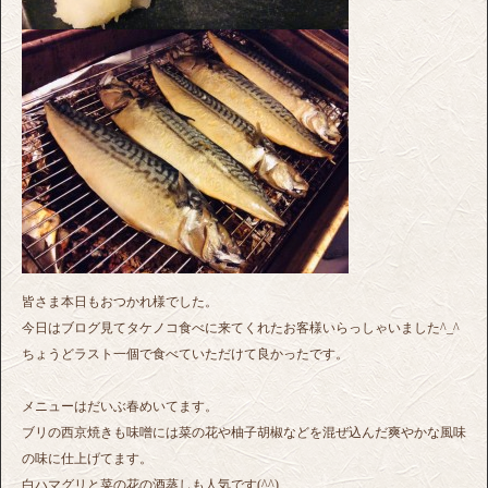
皆さま本日もおつかれ様でした。
今日はブログ見てタケノコ食べに来てくれたお客様いらっしゃいました^_^
ちょうどラスト一個で食べていただけて良かったです。
メニューはだいぶ春めいてます。
ブリの西京焼きも味噌には菜の花や柚子胡椒などを混ぜ込んだ爽やかな風味
の味に仕上げてます。
白ハマグリと菜の花の酒蒸しも人気です(^^)