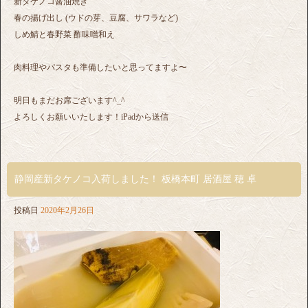
新タケノコ醤油焼き
春の揚げ出し (ウドの芽、豆腐、サワラなど)
しめ鯖と春野菜 酢味噌和え
肉料理やパスタも準備したいと思ってますよ〜
明日もまだお席ございます^_^
よろしくお願いいたします！iPadから送信
静岡産新タケノコ入荷しました！ 板橋本町 居酒屋 穂 卓
投稿日
2020年2月26日