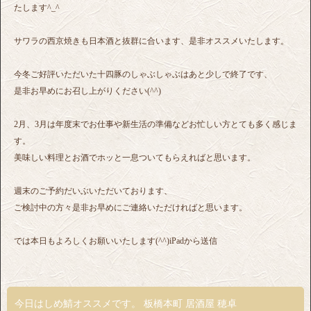
たします^_^
サワラの西京焼きも日本酒と抜群に合います、是非オススメいたします。
今冬ご好評いただいた十四豚のしゃぶしゃぶはあと少しで終了です、
是非お早めにお召し上がりください(^^)
2月、3月は年度末でお仕事や新生活の準備などお忙しい方とても多く感じま
す。
美味しい料理とお酒でホッと一息ついてもらえればと思います。
週末のご予約だいぶいただいております、
ご検討中の方々是非お早めにご連絡いただければと思います。
では本日もよろしくお願いいたします(^^)iPadから送信
今日はしめ鯖オススメです。 板橋本町 居酒屋 穂卓