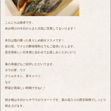
こんにちは穂卓です。
休み明けの今日からまた元気に営業してまいります！
本日は脂の乗った炙りしめ鯖オススメです！
菜の花、ウドとの酢味噌和えでもご提供いたします。
是非美味しい日本酒と合わせてお楽しみください(^^)
春の串揚げもご好評いただいてます。
タラの芽、ウド
グリルチキン、芽キャベツ
など
野菜が美味しい時期ですね^_^
焼き物は今日からサワラがスタートです、菜の花入りの西京味噌でしっとり
焼き上げます。