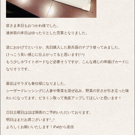
皆さま本日もおつかれ様でした。
連休前の本日はゆったりとした営業となりました。
逆におかげでというか、先日購入した新兵器のテプラ使ってみました。
けっこう良い感じに仕上がってると思います(^^)
もう少しホワイトボードなど必要そうですが、こんな感じの串揚げカードに
なりそうです。
最近はサラダも春仕様になりました。
シーザードレッシングに人参や青菜を混ぜ込み、野菜の甘さが引き立った味
わいになってます。ビタミン取って免疫アップしてほしいと思います！
22日土曜日はほぼ満席のご予約いただいております。
明日はまだお席ございます^_^
よろしくお願いいたします！iPadから送信