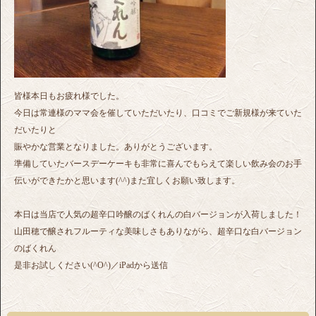
皆様本日もお疲れ様でした。
今日は常連様のママ会を催していただいたり、口コミでご新規様が来ていた
だいたりと
賑やかな営業となりました。ありがとうございます。
準備していたバースデーケーキも非常に喜んでもらえて楽しい飲み会のお手
伝いができたかと思います(^^)また宜しくお願い致します。
本日は当店で人気の超辛口吟醸のばくれんの白バージョンが入荷しました！
山田穂で醸されフルーティな美味しさもありながら、超辛口な白バージョン
のばくれん
是非お試しください(^O^)／iPadから送信