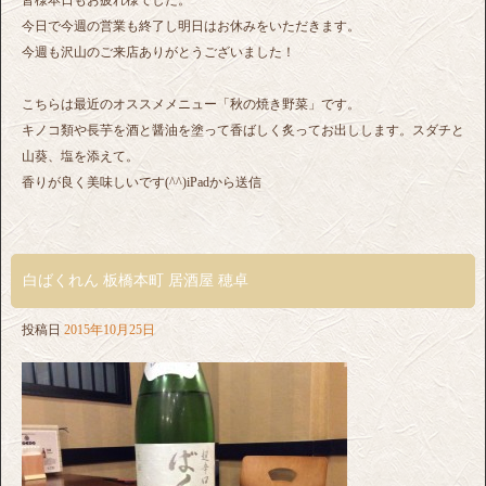
今日で今週の営業も終了し明日はお休みをいただきます。
今週も沢山のご来店ありがとうございました！
こちらは最近のオススメメニュー「秋の焼き野菜」です。
キノコ類や長芋を酒と醤油を塗って香ばしく炙ってお出しします。スダチと
山葵、塩を添えて。
香りが良く美味しいです(^^)iPadから送信
白ばくれん 板橋本町 居酒屋 穂卓
投稿日
2015年10月25日