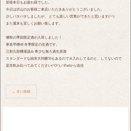
皆様本日もお疲れ様でした。
今日は沢山のお客様ご来店いただきありがとうございました。
少しバタバタしましたが、 とても楽しい営業ができたと思います(^^)
また週末も宜しくお願い致します。
獺祭の季節限定酒が入荷しました！
寒造早槽48 冬季限定の生酒です。
三割九部槽場汲み 希少な無ろ過生原酒
スタンダードな純米大吟醸50もあるので火入れしてるのと、してないので
是非飲み比べてみてください(^O^)／iPadから送信
←
古い投稿