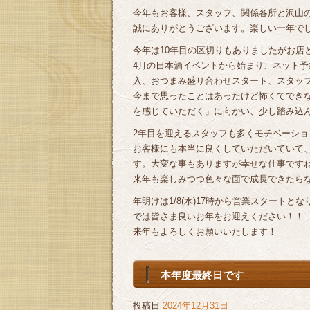
今年もお客様、スタッフ、関係各所と沢山
誠にありがとうございます。楽しい一年で
今年は10年目の区切りもありましたがお店
4月の日本酒イベントから始まり、ネット予約
入、おつまみ盛り合わせスタート、スタッ
今まで思ったことはあったけど怖くてでき
を感じていただく」に向かい、少し踏み込
2年目を迎えるスタッフも多くモチベーシ
お客様にも本当に良くしていただいていて
す。大変な事もありますが幸せな仕事ですね(
来年も楽しみつつ色々な面で成長できたら
年明けは1/8(水)17時から営業スタート
では皆さま良いお年をお迎えください！！
来年もよろしくお願いいたします！
本年度最終日です
投稿日
2024年12月31日