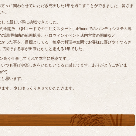
の方々に関わらせていただき充実した1年を過ごすことができました、皆さま
した。
として新しい事に挑戦できました、
全開放、QRコードでのご注文スタート、iPhoneでのハンディシステム導
フの調理補助の範囲拡張、ハロウィンイベント店内営業の開催など
なかった事を、目標としてる「穂卓の料理や空間でお客様に喜びやくつろぎ
んで実行する事が出来たかなと思える1年でした。
ョン高く仕事してくれて本当に感謝です、
、いつも喜びや楽しさをいただいてると感じてます、ありがとうございま
^^)
なと思います。
となります、少しゆっくりさせていただきます。