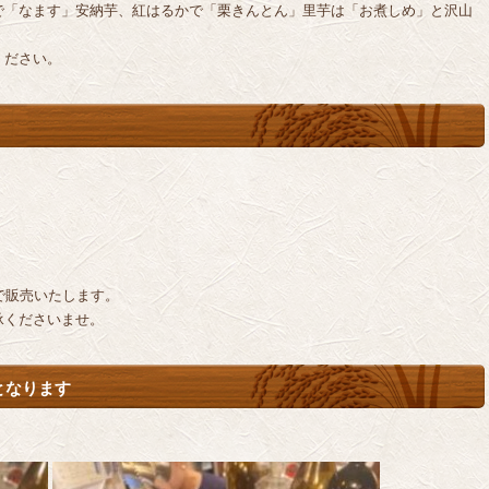
で「なます」安納芋、紅はるかで「栗きんとん」里芋は「お煮しめ」と沢山
ください。
で販売いたします。
承くださいませ。
となります