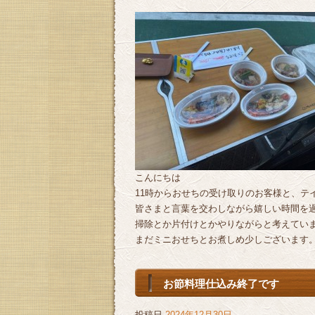
こんにちは
11時からおせちの受け取りのお客様と、テ
皆さまと言葉を交わしながら嬉しい時間を
掃除とか片付けとかやりながらと考えていま
まだミニおせちとお煮しめ少しございます
お節料理仕込み終了です
投稿日
2024年12月30日