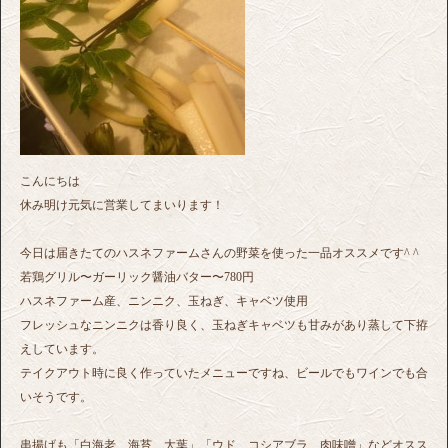
こんにちは
休み明け元気に営業してまいります！
今日は届きたてのハスネファームさんの野菜を使った一品オススメです^ ^
若鶏グリル〜ガーリック醤油バター〜780円
ハスネファーム産、ニンニク、玉ねぎ、キャベツ使用
フレッシュなニンニクは香り良く、玉ねぎキャベツも甘みがあり蒸して下拵
えしています。
テイクアウト時に良く作っていたメニューですね、ビールでもワインでも合
いそうです。
串揚げも「白海老、海苔、大葉」「ウド、コシアブラ、肉味噌」などオスス