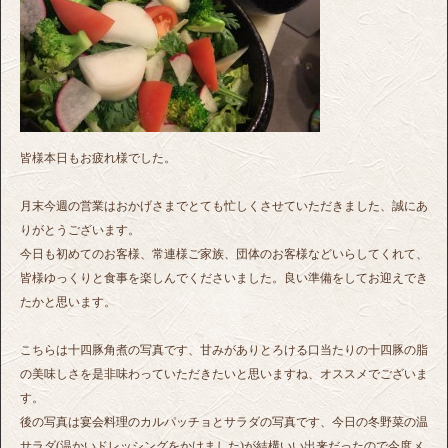
皆様本日もお疲れ様でした。
月末今週の営業はおかげさまでとても忙しくさせていただきました、誠にあ
りがとうございます。
今日も初めてのお客様、常連様ご家族、団体のお客様などいらしてくれて、
皆様ゆっくりと食事を楽しんでくださいました。良い準備をしてお迎えでき
たかと思います。
こちらは十四豚角煮の写真です、甘みがありとろける口当たりの十四豚の脂
の美味しさを是非味わっていただきたいと思いますね、オススメでございま
す。
後の写真は宴会料理のカルパッチョとサラダの写真です、今日の冬野菜の温
サラダ(温かいドレッシングをかけました)が結構いい出来だったので今度メ