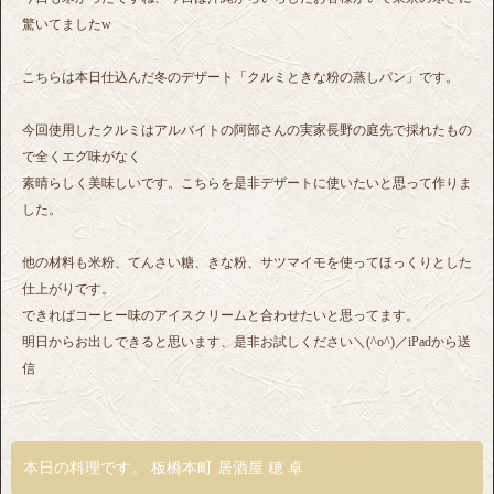
驚いてましたw
こちらは本日仕込んだ冬のデザート「クルミときな粉の蒸しパン」です。
今回使用したクルミはアルバイトの阿部さんの実家長野の庭先で採れたもの
で全くエグ味がなく
素晴らしく美味しいです。こちらを是非デザートに使いたいと思って作りま
した。
他の材料も米粉、てんさい糖、きな粉、サツマイモを使ってほっくりとした
仕上がりです。
できればコーヒー味のアイスクリームと合わせたいと思ってます。
明日からお出しできると思います、是非お試しください＼(^o^)／iPadから送
信
本日の料理です。 板橋本町 居酒屋 穂 卓