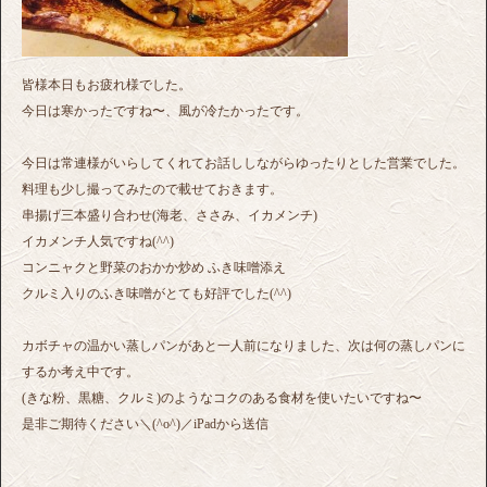
皆様本日もお疲れ様でした。
今日は寒かったですね〜、風が冷たかったです。
今日は常連様がいらしてくれてお話ししながらゆったりとした営業でした。
料理も少し撮ってみたので載せておきます。
串揚げ三本盛り合わせ(海老、ささみ、イカメンチ)
イカメンチ人気ですね(^^)
コンニャクと野菜のおかか炒め ふき味噌添え
クルミ入りのふき味噌がとても好評でした(^^)
カボチャの温かい蒸しパンがあと一人前になりました、次は何の蒸しパンに
するか考え中です。
(きな粉、黒糖、クルミ)のようなコクのある食材を使いたいですね〜
是非ご期待ください＼(^o^)／iPadから送信