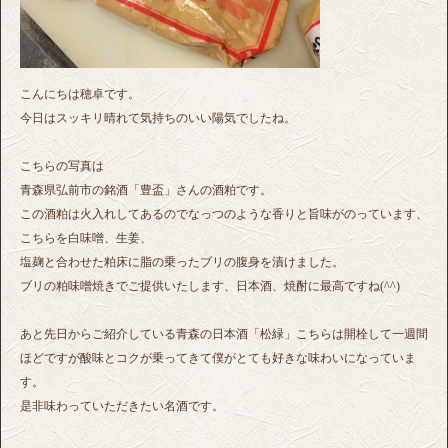
こんにちは穂卓です。
今日はスッキリ晴れて気持ちのいい陽気でしたね。
こちらの写真は
青森県弘前市の銘酒「豊盃」さんの酒粕です。
この酒粕は火入れしてあるのでなっつのような香りと旨味がのっています、
こちらを白味噌、生姜、
塩麹と合わせた粕床に脂の乗ったブリの腹身を漬けました。
ブリの粕味噌焼きでご提供いたします、日本酒、焼酎に最高ですね(^^)
あと先日からご紹介している青森の日本酒「松緑」こちらは開栓して一週間
ほどですが酸味とコクが乗ってきて僕がとても好きな味わいになっていま
す。
是非味わっていただきたい名酒です。