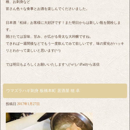
種、お刺身など
皆さん色々な食事とお酒を楽しんでくださいました。
日本酒「松緑」お客様に大好評です！また明日からは新しい瓶を開栓しま
す。
開けたては旨味、甘み、が広がる骨太な大吟醸ですね。
できれば一週間後などでもう一度飲んでみて欲しいです、味の変化がハッキ
リとわかって楽しいと思います(^^)
では明日もよろしくお願いいたします＼(^o^)／iPadから送信
ウマズラハギ刺身 板橋本町 居酒屋 穂 卓
投稿日
2017年1月27日