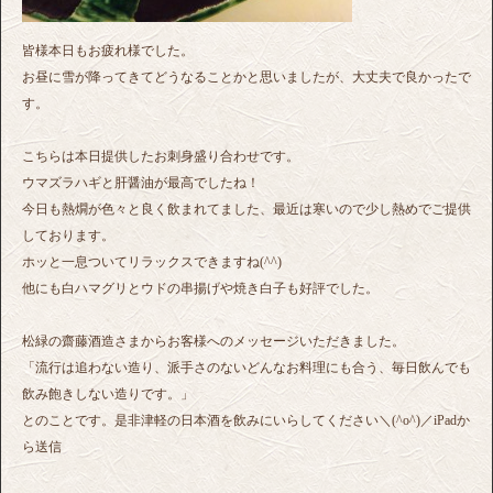
皆様本日もお疲れ様でした。
お昼に雪が降ってきてどうなることかと思いましたが、大丈夫で良かったで
す。
こちらは本日提供したお刺身盛り合わせです。
ウマズラハギと肝醤油が最高でしたね！
今日も熱燗が色々と良く飲まれてました、最近は寒いので少し熱めでご提供
しております。
ホッと一息ついてリラックスできますね(^^)
他にも白ハマグリとウドの串揚げや焼き白子も好評でした。
松緑の齋藤酒造さまからお客様へのメッセージいただきました。
「流行は追わない造り、派手さのないどんなお料理にも合う、毎日飲んでも
飲み飽きしない造りです。」
とのことです。是非津軽の日本酒を飲みにいらしてください＼(^o^)／iPadか
ら送信