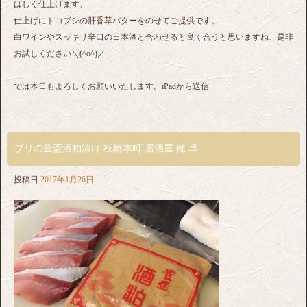
ばしく仕上げます、
仕上げにトコブシの肝香草バターをのせてご提供です。
白ワインやスッキリ辛口の日本酒と合わせると良く合うと思いますね、是非
お試しください＼(^o^)／
では本日もよろしくお願いいたします。iPadから送信
ブリの豊盃酒粕漬け 板橋本町 居酒屋 穂 卓
投稿日
2017年1月26日