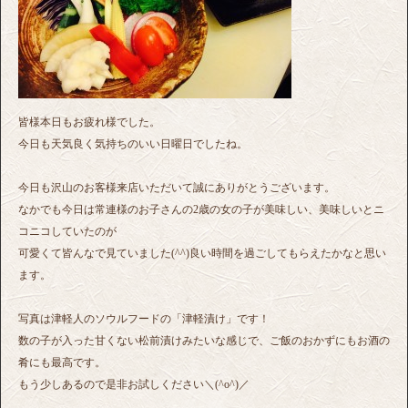
皆様本日もお疲れ様でした。
今日も天気良く気持ちのいい日曜日でしたね。
今日も沢山のお客様来店いただいて誠にありがとうございます。
なかでも今日は常連様のお子さんの2歳の女の子が美味しい、美味しいとニ
コニコしていたのが
可愛くて皆んなで見ていました(^^)良い時間を過ごしてもらえたかなと思い
ます。
写真は津軽人のソウルフードの「津軽漬け」です！
数の子が入った甘くない松前漬けみたいな感じで、ご飯のおかずにもお酒の
肴にも最高です。
もう少しあるので是非お試しください＼(^o^)／