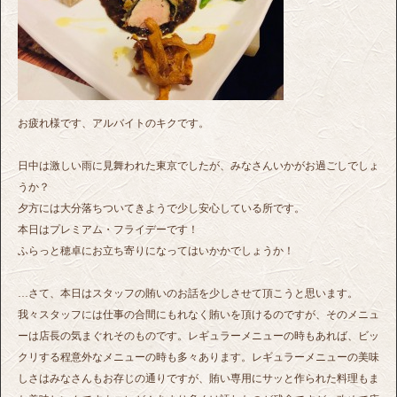
お疲れ様です、アルバイトのキクです。
日中は激しい雨に見舞われた東京でしたが、みなさんいかがお過ごしでしょ
うか？
夕方には大分落ちついてきようで少し安心している所です。
本日はプレミアム・フライデーです！
ふらっと穂卓にお立ち寄りになってはいかかでしょうか！
…さて、本日はスタッフの賄いのお話を少しさせて頂こうと思います。
我々スタッフには仕事の合間にもれなく賄いを頂けるのですが、そのメニュ
ーは店長の気まぐれそのものです。レギュラーメニューの時もあれば、ビッ
クリする程意外なメニューの時も多々あります。レギュラーメニューの美味
しさはみなさんもお存じの通りですが、賄い専用にサッと作られた料理もま