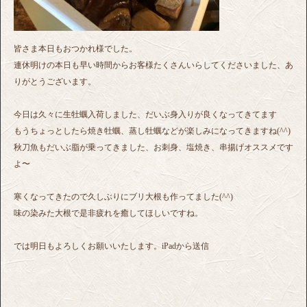
皆さま本日もおつかれ様でした。
連休明けの本日も早い時間からお客様たくさんいらしてくださいました、あ
りがとうございます。
今日は久々に生牡蠣入荷しました、だいぶ身入りが良くなってきてます
もうちょっとしたら焼き牡蠣、蒸し牡蠣などが楽しみになってきますね(^^)
秋刀魚もだいぶ脂が乗ってきました、お刺身、塩焼き、串揚げオススメです
よ〜
寒くなってきたので久しぶりにブリ大根も作ってました(^^)
味の染みた大根で是非疲れを癒してほしいですね。
では明日もよろしくお願いいたします。iPadから送信