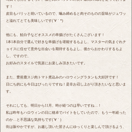
す！
皮目もパリッと焼いているので、噛み締めると肉そのものの旨味がジュワッ
と溢れてとても美味しいです(´∀｀*)
他にも、鮭白子などオススメの串揚げがたくさんございます！
1本1本自分で選んで好きな串揚げを堪能するもよし、マスターの気まぐれチ
ョイスに任せて意外な出会いを期待するもよし、後からおかわりするもよ
し、ですので、
お好みのスタイルで気楽にお楽しみ頂きたいです。
また、豊前鹿スジ肉トマト煮込みのハロウィングラタンも大好評です！
日にち的にも今日はぴったりですね！是非お召し上がり頂きたいなと思いま
す。
それにしても、明日から11月、時が経つのは早いですね…！
私は昨年もハロウィンの日に穂卓でバイトをしていたので、もう一年経った
のか…と不思議な気持ちです(´∀｀)
街は賑やかですが、お越し頂いた皆さんにゆっくりと楽しんで頂けるよう、