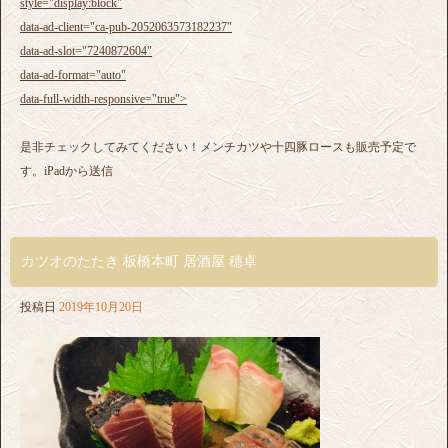
style="display:block"
data-ad-client="ca-pub-2052063573182237"
data-ad-slot="7240872604"
data-ad-format="auto"
data-full-width-responsive="true">
是非チェックしてみてください！メンチカツや十四豚ロースも販売予定で
す。iPadから送信
カツオのたたき 板橋本町 居酒屋 穂卓
投稿日
2019年10月20日