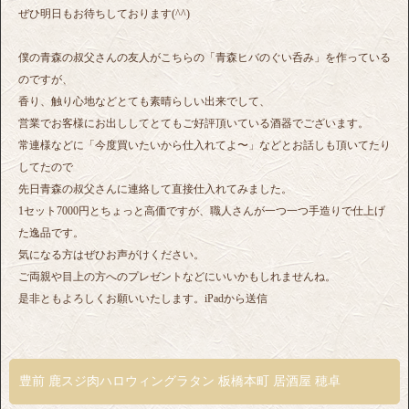
ぜひ明日もお待ちしております(^^)
僕の青森の叔父さんの友人がこちらの「青森ヒバのぐい呑み」を作っている
のですが、
香り、触り心地などとても素晴らしい出来でして、
営業でお客様にお出ししてとてもご好評頂いている酒器でございます。
常連様などに「今度買いたいから仕入れてよ〜」などとお話しも頂いてたり
してたので
先日青森の叔父さんに連絡して直接仕入れてみました。
1セット7000円とちょっと高価ですが、職人さんが一つ一つ手造りで仕上げ
た逸品です。
気になる方はぜひお声がけください。
ご両親や目上の方へのプレゼントなどにいいかもしれませんね。
是非ともよろしくお願いいたします。iPadから送信
豊前 鹿スジ肉ハロウィングラタン 板橋本町 居酒屋 穂卓