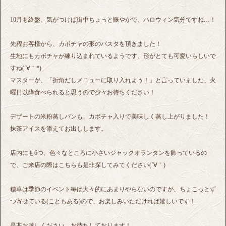
10月も終盤、気がつけば街中ちょっと賑やかで、ハロウィン気分ですね…！
先程お客様から、カボチャの形のパスタを頂きました！
生地にもカボチャが練り込まれているようです、形がとても可愛いらしいで
すね(´∀｀*)
マスターが、「折角だしメニューに取り入れよう！」と言っていました、火
曜日以降食べられると思うので少々お待ちください！
デザートの米粉蒸しパンも、カボチャ入りで美味しく蒸し上がりました！
抹茶アイスを添えてお出しします。
店内にも6つ、色々なところに小さいジャックオランタンを飾っているの
で、ご来店の際はこちらも是非探してみてください(´∀｀)
穂卓は季節のイベント毎は大々的にあまりやらないのですが、ちょこっとず
つ寄せている(こともある)ので、お楽しみいただければ嬉しいです！
是非お越しください、お待ちしております！