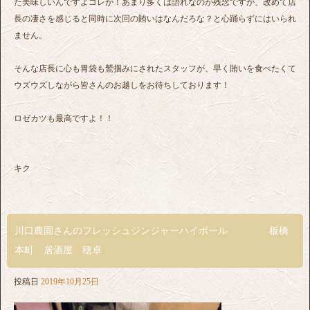
た美味しいんですよコレが！あまり多くは語れなのが残念ですが、改めて店
長の凄さを感じると同時に次回の賄いはなんだろな？と心踊らずにはいられ
ません。
そんな店長に心も胃袋も鷲掴みにされたスタッフが、早く賄いを食べたくて
ウズウズしながら皆さんのお越しをお待ちしております！
ロゼカツも最高ですよ！！
キク
川口農園さんのフレッシュジンジャーハイボール 板橋
本町 居酒屋 穂卓
投稿日
2019年10月25日