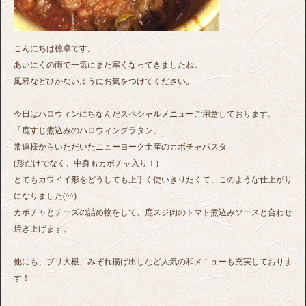
こんにちは穂卓です。
あいにくの雨で一気にまた寒くなってきましたね。
風邪などひかないようにお気をつけてください。
今日はハロウィンにちなんだスペシャルメニューご用意しております。
「鹿すじ煮込みのハロウィングラタン」
常連様からいただいたニューヨーク土産のカボチャパスタ
(形だけでなく、中身もカボチャ入り！)
とてもカワイイ形をどうしても上手く使いきりたくて、このような仕上がり
になりました(^^)
カボチャとチーズの詰め物をして、鹿スジ肉のトマト煮込みソースと合わせ
焼き上げます。
他にも、ブリ大根、みぞれ揚げ出しなど人気の和メニューも充実しておりま
す！