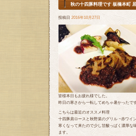
秋の十四豚料理です 板橋本町 居
投稿日
2016年10月27日
皆様本日もお疲れ様でした。
昨日の寒さから一転してめちゃ暑かったで
こちらは最近のオススメ料理
十四豚肩ロースと秋野菜のグリル ~赤ワイ
寒くなって来たので少し甘酸っぱく濃厚な
ます。