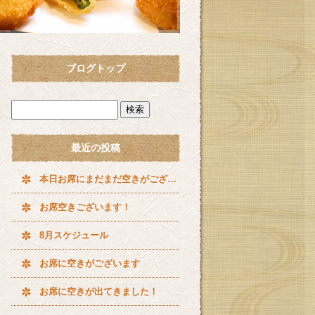
ブログトップ
最近の投稿
本日お席にまだまだ空きがございます^ ^
お席空きございます！
8月スケジュール
お席に空きがございます
お席に空きが出てきました！