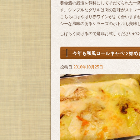
養命酒の残渣を飼料にしてそだてられた十
す。シンプルなグリルは肉の旨味がストレー
こちらにはやはり赤ワインがよく合います
シーな風味のあるシラーズのボトルも美味
しばらく続けるので是非お試しください(^O^)
今年も和風ロールキャベツ始めまし
投稿日
2016年10月25日