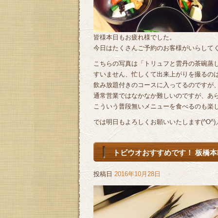
皆様本日もお疲れ様でした。
今日はたくさんご予約のお客様がいらして
こちらの写真は「トリュフと雲丹の茶碗蒸
すいません、忙しくて出来上がりを撮るのはで
飲み放題付きのコースに入ってるのですが
通常営業ではなかなか難しいのですが、あ
こういう普段無いメニューを食べるのも楽
では明日もよろしくお願いいたします(^O^)／
トビウオおすすめです！ 板橋本町
投稿日
2016年10月28日