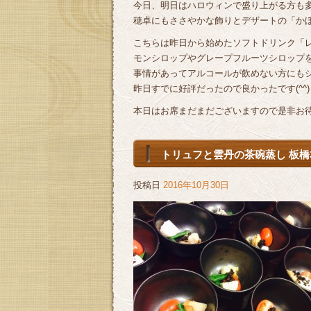
今日、明日はハロウィンで盛り上がる方も多い
穂卓にもささやかな飾りとデザートの「か
こちらは昨日から始めたソフトドリンク「
モンシロップやグレープフルーツシロップ
事情があってアルコールが飲めない方にも
昨日すでに好評だったので良かったです(^^)
本日はお席まだまだございますので是非お待ちし
トリュフと雲丹の茶碗蒸し 板橋
投稿日
2016年10月30日