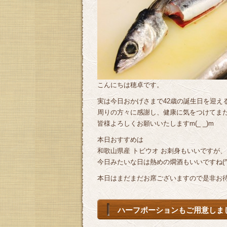
こんにちは穂卓です。
実は今日おかげさまで42歳の誕生日を迎え
周りの方々に感謝し、健康に気をつけてま
皆様よろしくお願いいたしますm(_ _)m
本日おすすめは
和歌山県産 トビウオ お刺身もいいですが
今日みたいな日は熱めの燗酒もいいですね(^^
本日はまだまだお席ございますので是非お待ちし
ハーフポーションもご用意しまし