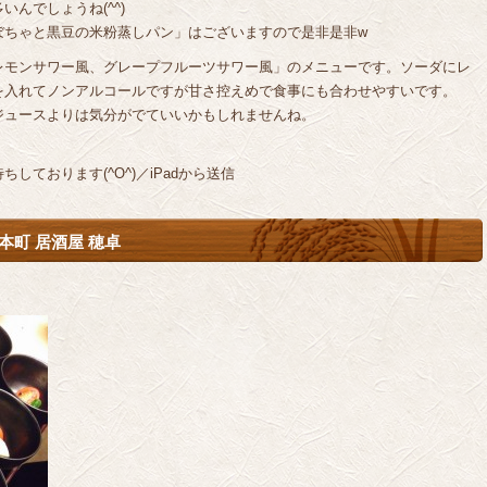
んでしょうね(^^)
ぼちゃと黒豆の米粉蒸しパン」はございますので是非是非w
レモンサワー風、グレープフルーツサワー風」のメニューです。ソーダにレ
を入れてノンアルコールですが甘さ控えめで食事にも合わせやすいです。
ジュースよりは気分がでていいかもしれませんね。
ております(^O^)／iPadから送信
本町 居酒屋 穂卓