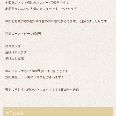
十四豚のトマト煮込みハンバーグ500円です！
老若男女みんなに人気のメニューです、ぜひどうぞ
牛肉と野菜の炒め物500円 甘めの味噌で炒めてます、ご飯にぴったりです
和風ローストビーフ600円
穂卓サラダ
唐揚げ＆ポテチ
揚げ出し豆腐
春のコロッケも17:30時過ぎにはできそうです
焼肉弁当、ラム肉のパスタもございます！
夜もよろしくお願いいたします！！！！iPadから送信
30日お弁当