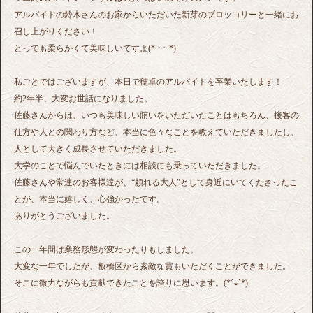
アルバイトの鈴木さんのお家からいただいた新芽のブロッコリーと一緒にお
召し上がりください！
とっても柔らかくて美味しいですよ(*´︶`*)
私ごとではございますが、本日で穂卓のアルバイトを卒業いたします！
約2年半、大変お世話になりました。
佐藤さんからは、いつも美味しい賄いをいただいたことはもちろん、接客の
仕方や人との関わり方など、本当に色々なことを教えていただきましたし、
人として大きく成長させていただきました。
大学のことで悩んでいたときには相談にも乗っていただきました。
佐藤さんや常連のお客様達が、“頼れる大人”として身近にいてくださったこ
とが、本当に嬉しく、心強かったです。
ありがとうございました。
この一年間は業務形態が変わったりもしました。
大変な一年でしたが、板橋区から素敵な賞もいただくことができました。
そこに微力ながらも貢献できたことを誇りに思います。(*´◒`*)