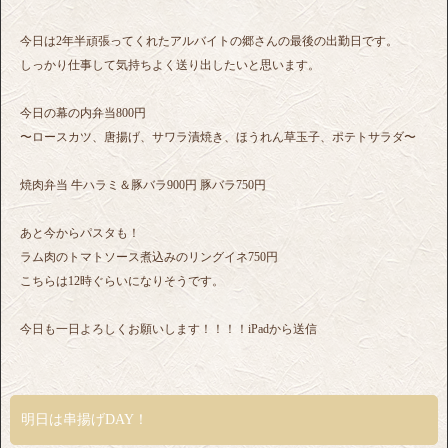
今日は2年半頑張ってくれたアルバイトの郷さんの最後の出勤日です。
しっかり仕事して気持ちよく送り出したいと思います。
今日の幕の内弁当800円
〜ロースカツ、唐揚げ、サワラ漬焼き、ほうれん草玉子、ポテトサラダ〜
焼肉弁当 牛ハラミ＆豚バラ900円 豚バラ750円
あと今からパスタも！
ラム肉のトマトソース煮込みのリングイネ750円
こちらは12時ぐらいになりそうです。
今日も一日よろしくお願いします！！！！iPadから送信
明日は串揚げDAY！