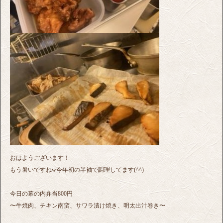
おはようございます！
もう暑いですねw今年初の半袖で調理してます(^^)
今日の幕の内弁当800円
〜牛焼肉、チキン南蛮、サワラ漬け焼き、明太出汁巻き〜