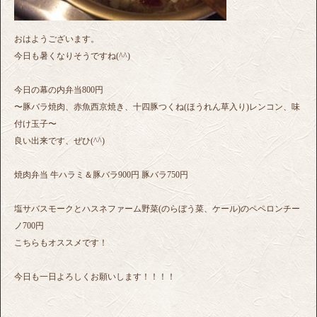
おはようございます。
今日も暑くなりそうですね(^^)
今日の幕の内弁当800円
〜豚バラ焼肉、赤魚西京焼き、十四豚つくね(ほうれん草入り)レンコン、味
付け玉子〜
良い出来です、ぜひ(^^)
焼肉弁当 牛ハラミ＆豚バラ900円 豚バラ750円
塩サバスモークとハスネファーム野菜(のらぼう菜、ケール)のペペロンチー
ノ700円
こちらもオススメです！
今日も一日よろしくお願いします！！！！