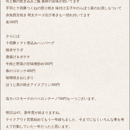
筍と鯛の炊き込みご飯 素材の旨味が効いてます
手羽と十四豚つくねの照り焼き 味付け玉子やのらぼう菜のお浸しもついて
赤魚西京焼き 明太チーズ出汁巻きも一切れ付いてます
各500円
さらには
十四豚トマト煮込みハンバーグ
穂卓サラダ
唐揚げ＆ポテチ
牛肉と野菜の甘味噌炒め500円
春のコロッケ400円
味噌焼きおにぎり
ほうじ茶の焼きアイスプリン300円
塩サバスモークのペペロンチーノ700円も一つございます。
明日は4/1、新年度が始まりますね。
テイクアウト営業始めてもう一年経ちました、今までになくいろんな事を考
えて行動していた一年だったと思います。