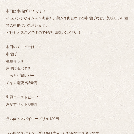
本日は串揚げDAYです！
イカメンチやインゲン肉巻き、鶏ムネ肉とウドの串揚げなど、美味しい10種
類の串揚げがございます。
どれもオススメですのでぜひお試しください！
本日のメニューは
串揚げ
穂卓サラダ
唐揚げ＆ポテチ
しっとり鶏レバー
チキン南蛮 各500円
和風ローストビーフ
おかずセット 600円
ラム肉のスパイシーグリル 800円
ラム肉のスパイシーグリルは大人っぽい味でオススメです。