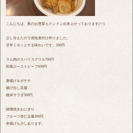
こんにちは、夜のお惣菜もドンドン出来上がっております(^^)
少し冷えたので赤魚煮付け作りました。
甘辛くホッとする味わいです、500円
ラム肉のスパイスグリル700円
和風ローストビーフ600円
唐揚げ＆ポテチ
揚げ出し豆腐
穂卓サラダ500円
味噌焼きおにぎり
フルーツ杏仁豆腐300円
串揚げも少しあります。