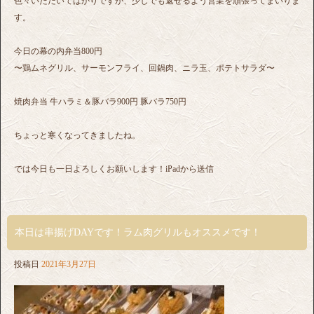
色々いただいてばかりですが、少しでも返せるよう営業を頑張ってまいりま
す。
今日の幕の内弁当800円
〜鶏ムネグリル、サーモンフライ、回鍋肉、ニラ玉、ポテトサラダ〜
焼肉弁当 牛ハラミ＆豚バラ900円 豚バラ750円
ちょっと寒くなってきましたね。
では今日も一日よろしくお願いします！iPadから送信
本日は串揚げDAYです！ラム肉グリルもオススメです！
投稿日
2021年3月27日