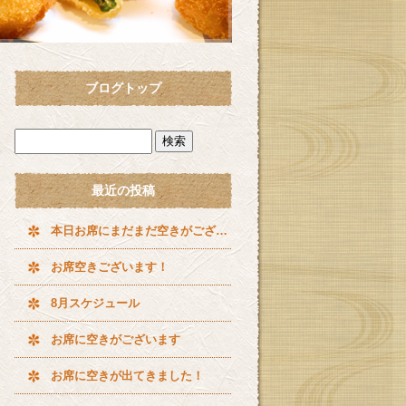
ブログトップ
最近の投稿
本日お席にまだまだ空きがございます^ ^
お席空きございます！
8月スケジュール
お席に空きがございます
お席に空きが出てきました！