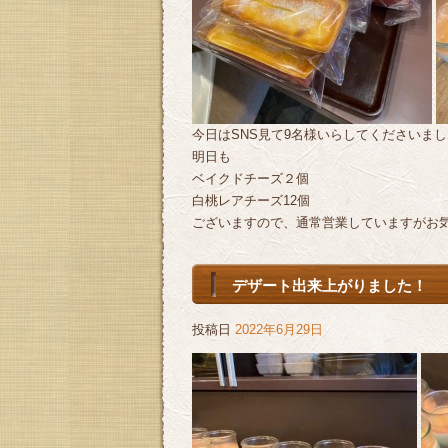
今日はSNS見て9名様いらしてくださいました
明日も
ベイクドチーズ２個
白桃レアチーズ12個
ございますので、通常営業していますがお気
デザート出来上がりました！
投稿日
2022年6月29日