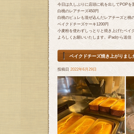
今日は久しぶりに店頭に机を出してPOPを置
白桃のレアチーズ450円
白桃のピュレも混ぜ込んだレアチーズと桃
ベイクドチーズケーキ1200円
小麦粉を使わずしっとりと焼き上げたベイ
よろしくお願いいたします。iPadから送信
ベイクドチーズ焼き上がりまし
投稿日
2022年6月29日