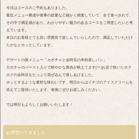
今日はコースのご予約もありました。
最近メニュー構成や食事の総量など細かく精査していて、全て食べきれて、
その中で満足感があり、わかりやすい魅力のあるコースをご用意したいと考
えています。
本日のお客様とても良い雰囲気で楽しんでいらしたので、満足していただけ
たかなとホッとしています。
デザートの新メニュー「カボチャと金時豆の米粉蒸しパン」
カボチャのペースト入りで鮮やかな黄色が映えてます(^^)お店で炊いたホク
ホクの金時豆をたっぷり混ぜ込んで蒸しあげました。
ホッとするような素朴な味わいです、明日からはイチゴのアイスクリームを
添えてご提供いたします。食後にぜひお楽しみください。
では明日もよろしくお願いいたします！
お席空いてきました