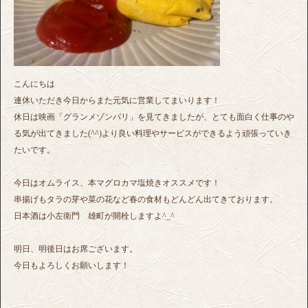
こんにちは
連休いただき今日からまた元気に営業してまいります！
休日は映画「グランメゾンパリ」を見てきましたが、とても面白く仕事のや
る気が出てきました(^^)より良い料理やサービスができるよう頑張っていき
たいです。
今日はオムライス、本マグロカマ塩焼きオススメです！
串揚げもタラの芽や菜の花など春の食材もどんどん出てきております。
日本酒は小左衛門 雄町が開栓しますよ^_^
明日、明後日はお席ございます。
今日もよろしくお願いします！