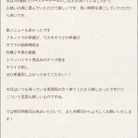
実は3日連続でバースデーケーキのご注文を頂いていました(^^)
お祝いの席に選んでいただけて嬉しいです、良い時間を過ごしていただけた
ら幸いです。
新メニューも多かったです
フキノトウの串揚げ、ワカサギうどの串揚げ
サワラの粕味噌焼き
牡蠣と牛蒡の釜飯
トリッパトマト煮込みのチーズ焼き
ヤリイカ刺し
ぜひ来週召し上がってみてください^_^
今日はいつも伺っている美容院の方々来てくださり嬉しかったです(^^)
こういう交流も嬉しいものですね。
では明日明後日お休みいただいて、また水曜日からよろしくお願いいたしま
す！