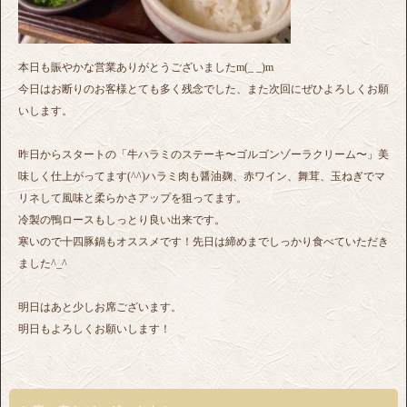
本日も賑やかな営業ありがとうございましたm(_ _)m
今日はお断りのお客様とても多く残念でした、また次回にぜひよろしくお願
いします。
昨日からスタートの「牛ハラミのステーキ〜ゴルゴンゾーラクリーム〜」美
味しく仕上がってます(^^)ハラミ肉も醤油麹、赤ワイン、舞茸、玉ねぎでマ
リネして風味と柔らかさアップを狙ってます。
冷製の鴨ロースもしっとり良い出来です。
寒いので十四豚鍋もオススメです！先日は締めまでしっかり食べていただき
ました^_^
明日はあと少しお席ございます。
明日もよろしくお願いします！