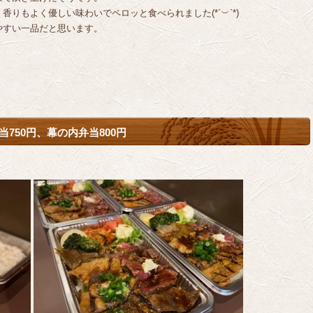
りもよく優しい味わいでペロッと食べられました(*´︶`*)
やすい一品だと思います。
当750円、幕の内弁当800円