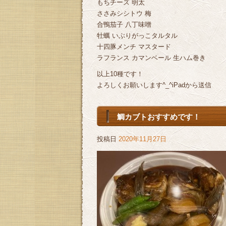
もちチーズ 明太
ささみシシトウ 梅
合鴨茄子 八丁味噌
牡蠣 いぶりがっこタルタル
十四豚メンチ マスタード
ラフランス カマンベール 生ハム巻き
以上10種です！
よろしくお願いします^_^iPadから送信
鯛カブトおすすめです！
投稿日
2020年11月27日