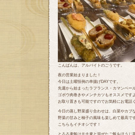
こんばんは、アルバイトのごうです。
夜の営業始まりました！
今日は土曜恒例の串揚げDAYです。
先週から始まったラフランス・カマンベー
ゴボウ肉巻きやメンチカツもオススメです
お取り置きも可能ですのでお気軽にお電話
今日の蒸し野菜盛り合わせは、白菜やカブ
野菜の甘みと柚子の風味も楽しめて最高ですよ(*
こちらもイチオシです！
とろろ麦飯はモチ麦と混ぜたご飯をほうじ