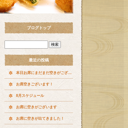
ブログトップ
最近の投稿
本日お席にまだまだ空きがございます^ ^
お席空きございます！
8月スケジュール
お席に空きがございます
お席に空きが出てきました！