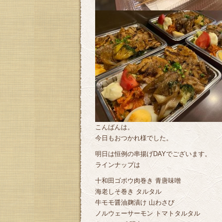
こんばんは。
今日もおつかれ様でした。
明日は恒例の串揚げDAYでございます。
ラインナップは
十和田ゴボウ肉巻き 青唐味噌
海老しそ巻き タルタル
牛モモ醤油麹漬け 山わさび
ノルウェーサーモン トマトタルタル