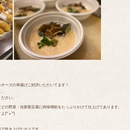
ルチーズの串揚げご好評いただいてます！
よ。
ください。
などの野菜・自家製豆腐に肉味噌餡をたっぷりかけて仕上げてあります。
´◒`*)
茶で炊き上げたそうです。