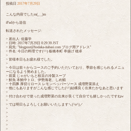
投稿日
2017年7月29日
こんな内容でしたm(_ _)m
iPadから送信
転送されたメッセージ:
> 差出人: 佐藤学
> 日時: 2017年7月29日 0:29:39 JST
> 宛先: "blogpost@hodaka-itabasi.com ブログ用アドレス"
> 件名: 今日の料理です(^^) 板橋本町 串揚げ 穂卓
>
> 皆様本日もお疲れ様でした。
>
> 今日は前々からコースのご予約いただいており、季節を感じられるメニュ
ーになるよう努めました。
> 前菜 じゃがいもと枝豆の冷製スープ
> 鮮魚 本鮪中トロ、伊勢海老、しめ鯖
> 十四豚 厚切りロース レモンペッパーソース 成増野菜添え
> 他にもありますがこんな感じでした(^^)結構良く出来たかなあと思います
>
> 付け合わせで使った成増野菜の出来が良くて自分でも嬉しかったですねw
>
> では明日もよろしくお願いいたします＼(^o^)／
>
>
>
>
>
>