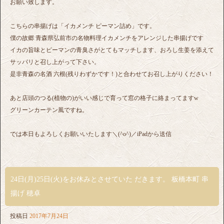
お願い致します。
こちらの串揚げは「イカメンチ ピーマン詰め」です。
僕の故郷 青森県弘前市の名物料理イカメンチをアレンジした串揚げです
イカの旨味とピーマンの青臭さがとてもマッチします、おろし生姜を添えて
サッパリと召し上がって下さい。
是非青森の名酒 六根(残りわずかです！)と合わせてお召し上がりください！
あと店頭のつる(植物の)がいい感じで育って窓の格子に絡まってますw
グリーンカーテン風ですね。
では本日もよろしくお願いいたします＼(^o^)／iPadから送信
24日(月)25日(火)をお休みとさせていた だきます。 板橋本町 串
揚げ 穂卓
投稿日
2017年7月24日