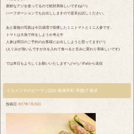
新鮮なアジを使ってるので絶対美味しいですね(^^)
ハーフポーションでもお出ししますので是非お試しください。
あと最後の写真は今日成増で収穫したミニトマトとミニ人参です。
トマトは大漁で何をしようか考え中
人参は明日のご予約のお客様にお出ししようと思ってます(^^)
(えぐみが強いんですが火を入れて食べると甘みに変わり美味しいです)
では本日もよろしくお願いいたします＼(^o^)／iPadから送信
イカメンチのピーマン詰め 板橋本町 串揚げ 穂卓
投稿日
2017年7月26日