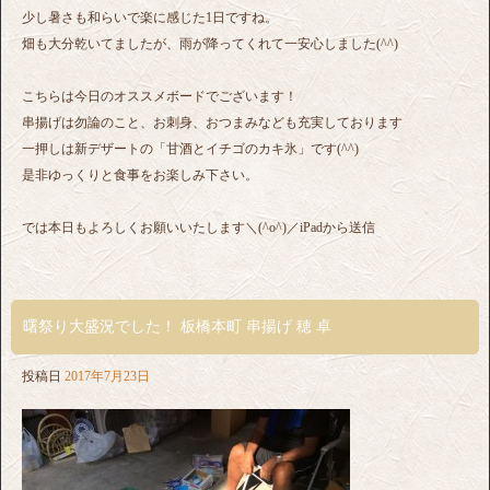
少し暑さも和らいで楽に感じた1日ですね。
畑も大分乾いてましたが、雨が降ってくれて一安心しました(^^)
こちらは今日のオススメボードでございます！
串揚げは勿論のこと、お刺身、おつまみなども充実しております
一押しは新デザートの「甘酒とイチゴのカキ氷」です(^^)
是非ゆっくりと食事をお楽しみ下さい。
では本日もよろしくお願いいたします＼(^o^)／iPadから送信
曙祭り大盛況でした！ 板橋本町 串揚げ 穂 卓
投稿日
2017年7月23日