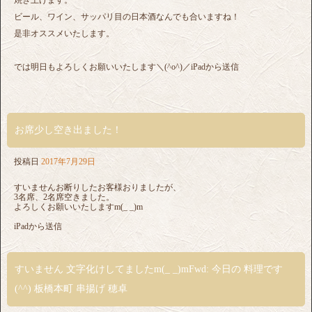
ビール、ワイン、サッパリ目の日本酒なんでも合いますね！
是非オススメいたします。
では明日もよろしくお願いいたします＼(^o^)／iPadから送信
お席少し空き出ました！
投稿日
2017年7月29日
すいませんお断りしたお客様おりましたが、
3名席、2名席空きました。
よろしくお願いいたしますm(_ _)m
iPadから送信
すいません 文字化けしてましたm(_ _)mFwd: 今日の 料理です
(^^) 板橋本町 串揚げ 穂卓