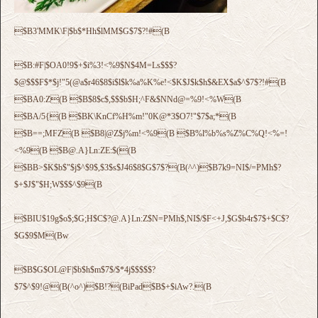
$B3'MMK\F|$b$*Hh$lMM$G$7$?!#(B
$B:#F|$OA0!9$+$i%3!<%9$N$4M=Ls$$$?
$@$$$F$*$j!"5(@a$r46$8$i$l$k%a%K%e!<$K$J$k$h$&EX$a$^$7$?!#(B
$BA0:Z(B $B$8$c$,$$$b$H;^F&$NNd@=%9!<%W(B
$BA/5{(B $BK\KnCf%H%m!"0K@*3$O7!"$7$a;*(B
$B==;MFZ(B $B8|@Z$j%m!<%9(B $B%l%b%s%Z%C%Q!<%=!
<%9(B $B@.A}Ln:ZE:$((B
$BB>$K$b$"$j$^$9$,$3$s$J46$8$G$7$?(B(^^)$B7k9=NI$/=PMh$?
$+$J$"$H;W$$$^$9(B
$BIU$19g$o$;$G;H$C$?@.A}Ln:Z$N=PMh$,NI$/$F<+J,$G$b4r$7$+$C$?
$G$9$M(Bw
$B$G$OL@F|$b$h$m$7$/$*4j$$$$$?
$7$^$9!@(B(^o^)$B!?(BiPad$B$+$iAw?.(B