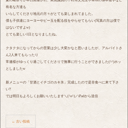
有名な方達も
いらしてくださり地元の方々がとても楽しまれてました。
僕も子供達にヨーヨーやビー玉を配る役をやらせてもらい(写真の方は僕で
はないですよw)
とても楽しい1日となりましたね。
クタクタになってからの営業は少し大変かなと思いましたが、アルバイトさ
ん2人来てもらったり
常連様がゆっくり過ごしてくださりで無事に行うことができました(^^)ホッ
としましたw
新メニューの「甘酒とイチゴのカキ氷」完成したので是非食べに来て下さ
い‼︎
では明日もよろしくお願いいたします＼(^o^)／iPadから送信
←
古い投稿