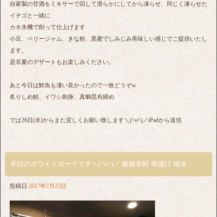
自家製の甘酒をミキサーで回して滑らかにしてから凍らせ、同じく凍らせた
イチゴと一緒に
カキ氷機で削って仕上げます
小豆、ベリージャム、きな粉、黒蜜でしみじみ美味しい感じでご提供いたし
ます。
是非夏のデザートもお楽しみください。
あと今日は鮮魚も凄い良かったので一枚どうぞw
炙りしめ鯖、イワシ刺身、真鯛昆布締め
では26日(水)からまた宜しくお願い致します＼(^o^)／iPadから送信
本日のホワイトボードです＼(^o^)／ 板橋本町 串揚げ 穂卓
投稿日
2017年7月23日