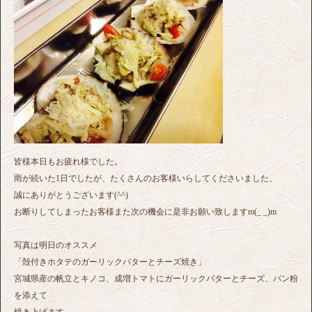
皆様本日もお疲れ様でした。
雨が続いた1日でしたが、たくさんのお客様いらしてくださいました、
誠にありがとうございます(^^)
お断りしてしまったお客様また次の機会に是非お願い致しますm(_ _)m
写真は明日のオススメ
「殻付きホタテのガーリックバターとチーズ焼き」
宮城県産の帆立とキノコ、成増トマトにガーリックバターとチーズ、パン粉
を添えて
焼き上げます。