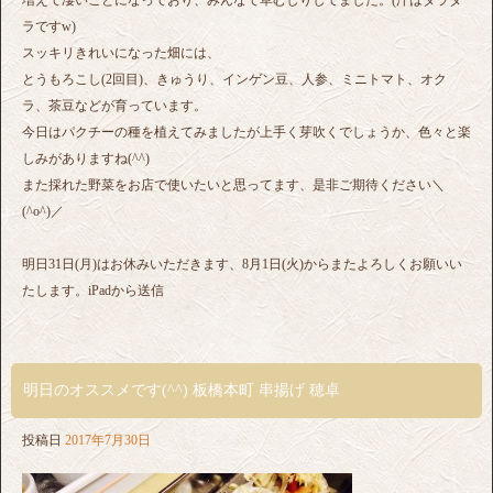
ラですw)
スッキリきれいになった畑には、
とうもろこし(2回目)、きゅうり、インゲン豆、人参、ミニトマト、オク
ラ、茶豆などが育っています。
今日はパクチーの種を植えてみましたが上手く芽吹くでしょうか、色々と楽
しみがありますね(^^)
また採れた野菜をお店で使いたいと思ってます、是非ご期待ください＼
(^o^)／
明日31日(月)はお休みいただきます、8月1日(火)からまたよろしくお願いい
たします。iPadから送信
明日のオススメです(^^) 板橋本町 串揚げ 穂卓
投稿日
2017年7月30日