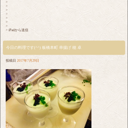
>
>
>
>
>
>
>
> iPadから送信
今日の料理です(^^) 板橋本町 串揚げ 穂 卓
投稿日
2017年7月29日