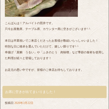
こんばんは！アルバイトの照井です。
只今お座敷席、テーブル席、カウンター席に空きがございます^ ^
本日は卒業祝いでご来店くださったお客様が数組いらっしゃいました！
特別な日に穂卓を選んでいただけて、嬉しい限りです^ ^
串揚げ「真鯛 うるい」や「ふきのとう 肉味噌」など季節の食材を使用し
た料理が続々と登場しております！
お足元の悪い中ですが、皆様のご来店お待ちしております。
お席に空きが出てまいりました！
投稿日
2026年3月22日