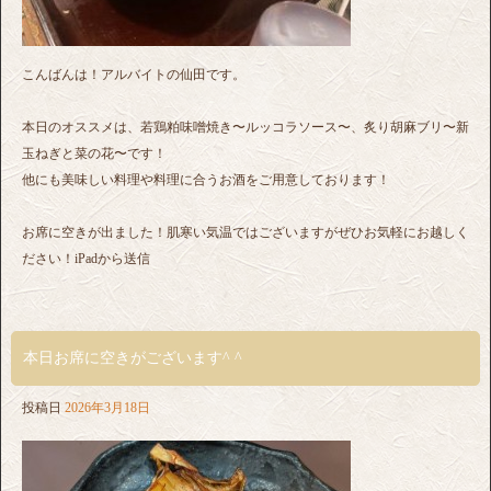
こんばんは！アルバイトの仙田です。
本日のオススメは、若鶏粕味噌焼き〜ルッコラソース〜、炙り胡麻ブリ〜新
玉ねぎと菜の花〜です！
他にも美味しい料理や料理に合うお酒をご用意しております！
お席に空きが出ました！肌寒い気温ではございますがぜひお気軽にお越しく
ださい！iPadから送信
本日お席に空きがございます^ ^
投稿日
2026年3月18日