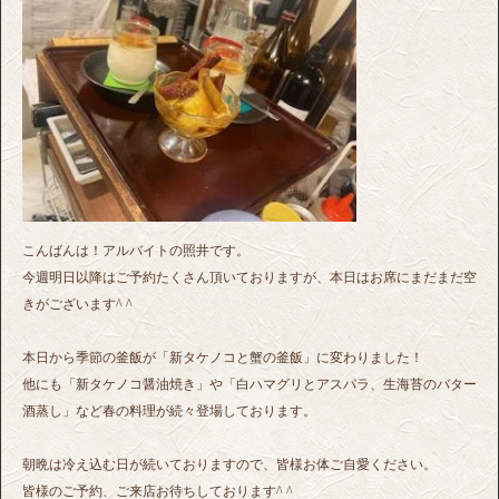
こんばんは！アルバイトの照井です。
今週明日以降はご予約たくさん頂いておりますが、本日はお席にまだまだ空
きがございます^ ^
本日から季節の釜飯が「新タケノコと蟹の釜飯」に変わりました！
他にも「新タケノコ醤油焼き」や「白ハマグリとアスパラ、生海苔のバター
酒蒸し」など春の料理が続々登場しております。
朝晩は冷え込む日が続いておりますので、皆様お体ご自愛ください。
皆様のご予約、ご来店お待ちしております^ ^