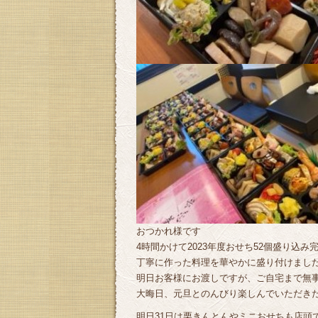
おつかれ様です
4時間かけて2023年度おせち52個盛り込み
丁寧に作った料理を華やかに盛り付けまし
明日お客様にお渡しですが、ご自宅まで無
大晦日、元旦とのんびり楽しんでいただきたい
明日31日は栗きんとんやミニおせちも店頭