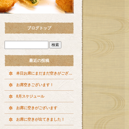
ブログトップ
最近の投稿
本日お席にまだまだ空きがございます^ ^
お席空きございます！
8月スケジュール
お席に空きがございます
お席に空きが出てきました！