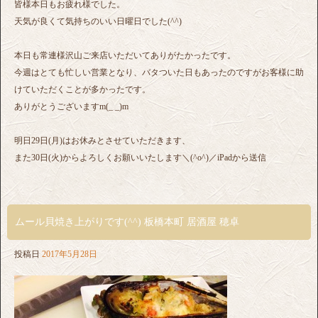
皆様本日もお疲れ様でした。
天気が良くて気持ちのいい日曜日でした(^^)
本日も常連様沢山ご来店いただいてありがたかったです。
今週はとても忙しい営業となり、バタついた日もあったのですがお客様に助
けていただくことが多かったです。
ありがとうございますm(_ _)m
明日29日(月)はお休みとさせていただきます、
また30日(火)からよろしくお願いいたします＼(^o^)／iPadから送信
ムール貝焼き上がりです(^^) 板橋本町 居酒屋 穂卓
投稿日
2017年5月28日