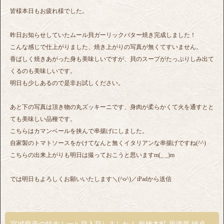
皆様本日もお疲れ様でした。
昨日お知らせしていたムール貝ガーリックバター焼き完成しました！
こんな感じで仕上がりました、焼き上がりの写真が無くてすいません。
香ばしく焼きあがった身も美味しいですが、貝のスープがたっぷりしみ出て
くるのも美味しいです。
明日も少しあるので是非お試しください。
あと下の写真は頂き物の丸ズッキーニです、身肉が柔らかくて火を通すとと
ても美味しい品種です。
こちらはカマンベールを挟んで串揚げにしました。
自家製のトマトソースをかけてなんと無くイタリアンな串揚げですね(^^)
こちらの出来上がりも明日は撮っておこうと思いますm(_ _)m
では明日もよろしくお願いいたします＼(^o^)／iPadから送信