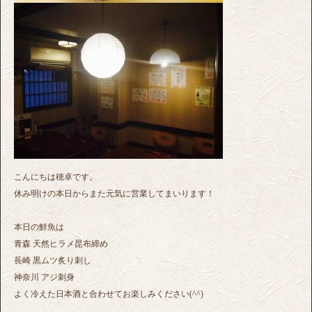
こんにちは穂卓です。
休み明けの本日からまた元気に営業してまいります！
本日の鮮魚は
青森 天然ヒラメ昆布締め
長崎 黒ムツ炙り刺し
神奈川 アジ刺身
よく冷えた日本酒と合わせてお楽しみください(^^)