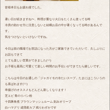
皆様本日もお疲れ様でした。
暑い日が続きますね〜、料理が重なり火口をたくさん使ってる時
冷房の効かせ方に注意しないと結構お店の中が暑くなってる時があるんで
す。
気をつけないといけないですね。
今日は前の職場でお世話になった方がご家族できていただいて、久しぶりに
お話もできて
とても楽しい営業ができました(^^)
お子様も最高に可愛くて楽しい時間のお手伝いができてたら嬉しいです。
こちらは今日のお通しの「ジャガイモの冷たいスープ」たまにはこういうの
も喜ばれます(^^)
串揚げのオススメもどんどん新しくなります！
芝エビ 青のりパン粉
十四豚角煮 ブラウンマッシュルーム 刻みオリーブ
白ハマグリ 成増産カブ 残りわずかです