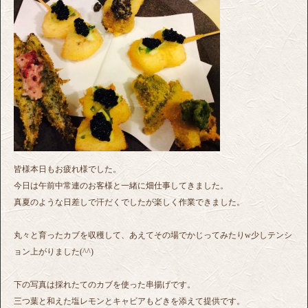
皆様本日もお疲れ様でした。
今日は午前中常連のお客様と一緒に畑仕事してきました。
真夏のような日差しで汗だくでしたが楽しく作業できました。
丸々と育ったカブを収穫して、あえてその場でかじってみたりw少しテンシ
ョン上がりました(^^)
下の写真は採れたてのカブを使った串揚げです。
三つ葉と和えた塩レモンとキャビアもどきを添えて提供です。