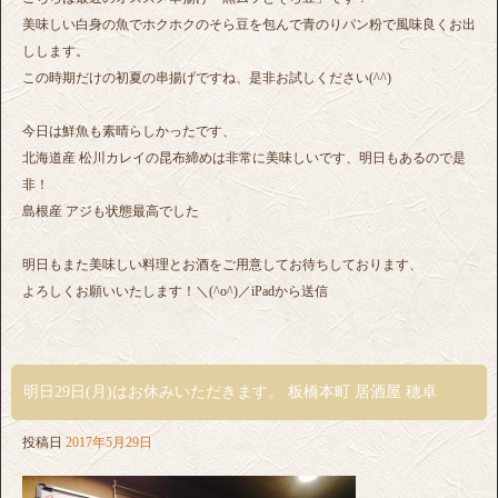
美味しい白身の魚でホクホクのそら豆を包んで青のりパン粉で風味良くお出
しします。
この時期だけの初夏の串揚げですね、是非お試しください(^^)
今日は鮮魚も素晴らしかったです、
北海道産 松川カレイの昆布締めは非常に美味しいです、明日もあるので是
非！
島根産 アジも状態最高でした
明日もまた美味しい料理とお酒をご用意してお待ちしております、
よろしくお願いいたします！＼(^o^)／iPadから送信
明日29日(月)はお休みいただきます。 板橋本町 居酒屋 穂卓
投稿日
2017年5月29日