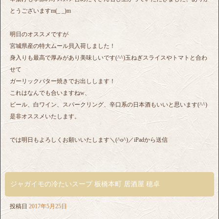
とうございますm(_ _)m
明日のオススメですが
宮城県産の特大ムール貝入荷しました！
身入りも最高で厚みがあり美味しいです(^^)玉ねぎスライスやトマトと合わ
せて
ガーリックバター焼きでお出しします！
これはなんでも合いますねw、
ビール、白ワイン、スパークリング、辛口系の日本酒もいいと思います(^^)
是非オススメいたします。
では明日もよろしくお願いいたします＼(^o^)／iPadから送信
ジャガイモの冷たいスープ 板橋本町 居酒屋 穂卓
投稿日
2017年5月25日