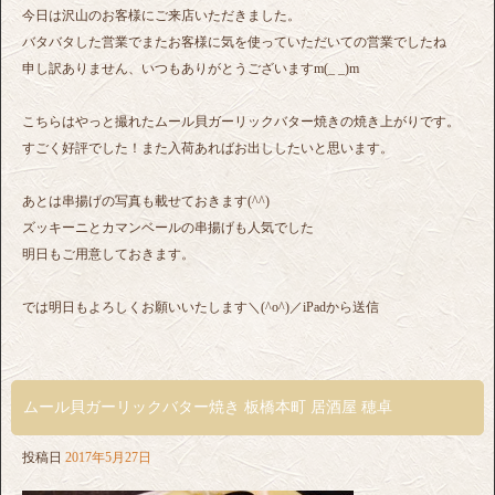
今日は沢山のお客様にご来店いただきました。
バタバタした営業でまたお客様に気を使っていただいての営業でしたね
申し訳ありません、いつもありがとうございますm(_ _)m
こちらはやっと撮れたムール貝ガーリックバター焼きの焼き上がりです。
すごく好評でした！また入荷あればお出ししたいと思います。
あとは串揚げの写真も載せておきます(^^)
ズッキーニとカマンベールの串揚げも人気でした
明日もご用意しておきます。
では明日もよろしくお願いいたします＼(^o^)／iPadから送信
ムール貝ガーリックバター焼き 板橋本町 居酒屋 穂卓
投稿日
2017年5月27日