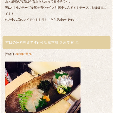
あと最後の写真は今買おうと思ってる椅子です。
実は4名様のテーブル席を増やそうと計画中なんです！テーブルもほぼ決め
てます
休み中お店のレイアウトを考えてたらiPadから送信
本日の魚料理達です(^^) 板橋本町 居酒屋 穂 卓
投稿日
2016年9月26日