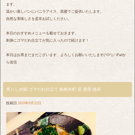
ます。
温かい蒸しパンにバニラアイス、黒蜜でご提供いたします。
自然な美味しさを是非お試しください。
本日のおすすめメニューも載せておきます。
刺身にゴマだれ仕立てが気に入ったので続けます！
本日はお席まだまだございます、よろしくお願いいたします(^O^)／iPadか
ら送信
炙りしめ鯖 ゴマだれ仕立て 板橋本町 居 酒屋 穂卓
投稿日
2016年9月22日