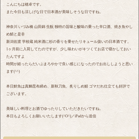
こんにちは穂卓です。
また今日も涼しげな日で日本酒が美味しそうな日ですね。
神奈川 いづみ橋 山田錦 生酛 独特の旨味と酸味の乗った辛口酒、焼き魚やし
め鯖と是非
新潟佐渡 学校蔵 純米酒に杉の香りを乗せたリキュール扱いの日本酒です。
1ヶ月前に入荷してたのですが、少し味わいがキツくてお店で寝かしておい
たんですよ
時間が経ったらだいぶまろやかで良い感じになったのでお出ししようと思い
ます(^^)
本日鮮魚は真鯛昆布締め、新秋刀魚、炙りしめ鯖 ゴマだれ仕立ても好評で
ございます。
美味しい料理とお酒でゆったりしていただきたいですね。
本日もよろしくお願いいたします(^O^)／iPadから送信