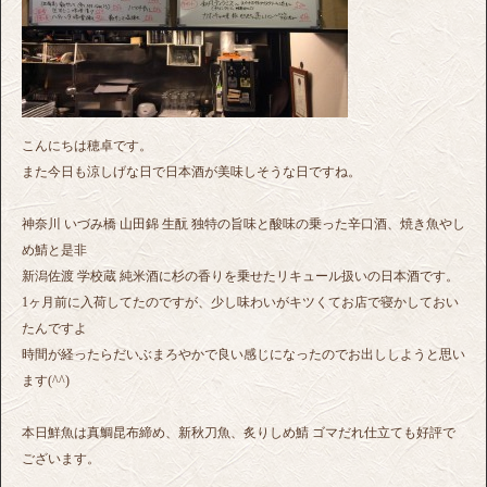
こんにちは穂卓です。
また今日も涼しげな日で日本酒が美味しそうな日ですね。
神奈川 いづみ橋 山田錦 生酛 独特の旨味と酸味の乗った辛口酒、焼き魚やし
め鯖と是非
新潟佐渡 学校蔵 純米酒に杉の香りを乗せたリキュール扱いの日本酒です。
1ヶ月前に入荷してたのですが、少し味わいがキツくてお店で寝かしておい
たんですよ
時間が経ったらだいぶまろやかで良い感じになったのでお出ししようと思い
ます(^^)
本日鮮魚は真鯛昆布締め、新秋刀魚、炙りしめ鯖 ゴマだれ仕立ても好評で
ございます。