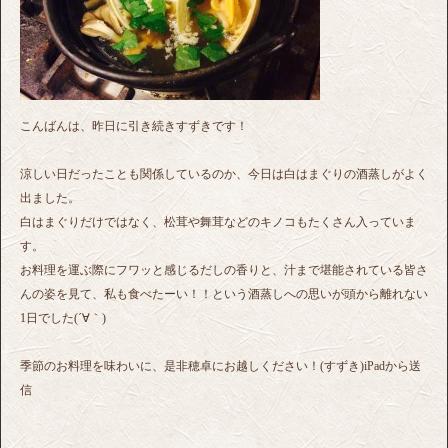
こんばんは、昨日に引き続きすずきです！
涼しい日だったことも関係しているのか、今日は白はまぐりの酒蒸しがよく
出ました。
白はまぐりだけではなく、松茸や舞茸などのキノコもたくさん入っていま
す。
お料理を運ぶ際にフワッと感じるだしの香りと、汁まで堪能されている皆さ
んの姿を見て、私も食べたーい！！という酒蒸しへの思いが頭から離れない
1日でした(´∀｀)
季節のお料理を味わいに、是非穂卓にお越しください！(すずき)iPadから送
信