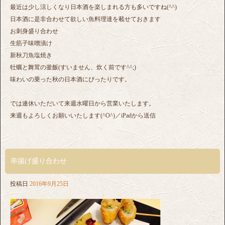
最近は少し涼しくなり日本酒を楽しまれる方も多いですね(^^)
日本酒に是非合わせて欲しい魚料理達を載せておきます
お刺身盛り合わせ
生筋子味噌漬け
新秋刀魚塩焼き
牡蠣と舞茸の釜飯(すいません、炊く前です^^;)
味わいの乗った秋の日本酒にぴったりです。
では連休いただいて来週水曜日から営業いたします。
来週もよろしくお願いいたします(^O^)／iPadから送信
串揚げ盛り合わせ
投稿日
2016年9月25日