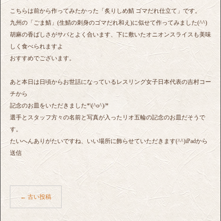
こちらは前から作ってみたかった「炙りしめ鯖 ゴマだれ仕立て」です。
九州の「ごま鯖」(生鯖の刺身のゴマだれ和え)に似せて作ってみました(^^)
胡麻の香ばしさがサバとよく合います、下に敷いたオニオンスライスも美味
しく食べられますよ
おすすめでございます。
あと本日は日頃からお世話になっているレスリング女子日本代表の吉村コー
チから
記念のお皿をいただきました*\(^o^)/*
選手とスタッフ方々の名前と写真が入ったリオ五輪の記念のお皿だそうで
す。
たいへんありがたいですね、いい場所に飾らせていただきます(^^)iPadから
送信
←
古い投稿