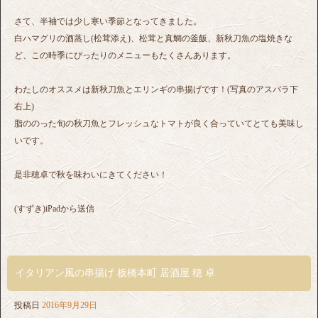
さて、半袖では少し寒い季節となってきました。
白ハマグリの酒蒸し(松茸添え)、松茸と真鯛の釜飯、新秋刀魚の塩焼きな
ど、この時季にぴったりのメニューもたくさんあります。
わたしのオススメは新秋刀魚とエリンギの串揚げです！(写真のアスパラ下
右上)
脂ののった旬の秋刀魚とフレッシュなトマトが良く合っていてとても美味し
いです。
是非穂卓で秋を味わいにきてください！
(すずき)iPadから送信
イタリアン風の串揚げ 板橋本町 居酒屋 穂 卓
投稿日
2016年9月29日