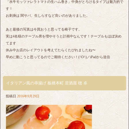
「水牛モッツァレラトマトの生ハム巻き」中身がとろけるタイプは魅力的で
す！
お刺身は 関サバ、生しらすなど良いのがありました。
あと最後の写真は今買おうと思ってる椅子です。
実は4名様のテーブル席を増やそうと計画中なんです！テーブルもほぼ決め
てます
休み中お店のレイアウトを考えてたらくたびれましたね〜
早めに動こうと思ってるのでご期待ください！(^O^)／iPadから送信
イタリアン風の串揚げ 板橋本町 居酒屋 穂 卓
投稿日
2016年9月29日