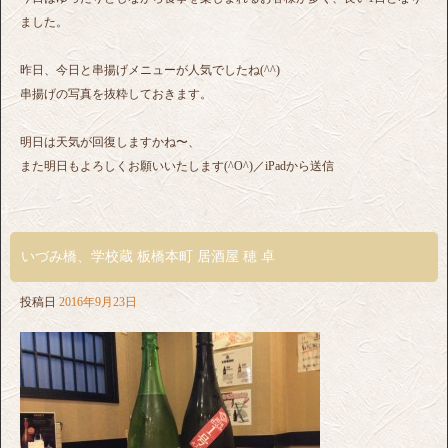
ました。
昨日、今日と串揚げメニューが人気でしたね(^^)
串揚げの写真を抜粋しておきます。
明日は天気が回復しますかね〜、
また明日もよろしくお願いいたします(^O^)／iPadから送信
いづみ橋、学校蔵 板橋本町 居酒屋 穂 卓
投稿日
2016年9月23日