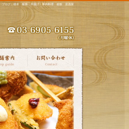
ブログ | 穂卓 板橋 串揚げ・豚肉料理 釜飯 居酒屋