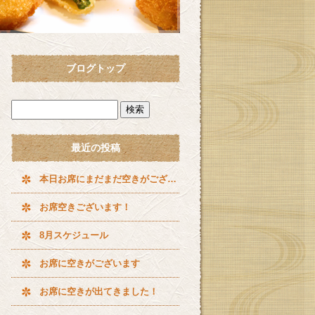
ブログトップ
最近の投稿
本日お席にまだまだ空きがございます^ ^
お席空きございます！
8月スケジュール
お席に空きがございます
お席に空きが出てきました！