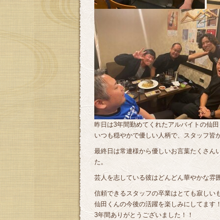
昨日は3年間勤めてくれたアルバイトの仙
いつも穏やかで優しい人柄で、スタッフ皆
最終日は常連様から優しいお言葉たくさん
た。
芸人を志している彼はどんどん華やかな雰囲
信頼できるスタッフの卒業はとても寂しい
仙田くんの今後の活躍を楽しみにしてます
3年間ありがとうございました！！