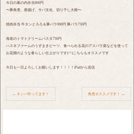
今日の幕の内弁当800円
〜豚角煮、唐揚げ、サバ文化、切り干し大根〜
焼肉弁当 牛タンとろろ＆豚バラ900円 豚バラ750円
海老のトマトクリームパスタ750円
ハスネファームのうずまきビーツ、食べられる花のアスパラ菜などを使って
お花畑のような春らしい仕上がりです(^^)こちらもオススメです
今日も一日よろしくお願いします！！！！iPadから送信
←
キンパ作ってます！
角煮オススメです！
→