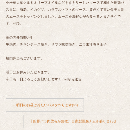
小松菜大葉クルミオリーブオイルなどをミキサーしたソースで和えた細麺パ
スタに、海老、イカゲソ、カラフルトマトのソース、黄色くて甘い金美人参
のムースをトッピングしました。ムースを混ぜながら食べると良さそうで
す、ぜひ。
幕の内弁当800円
牛焼肉、チキンチーズ焼き、サワラ味噌焼き、ニラ出汁巻き玉子
焼肉弁当もございます。
明日はお休みいただきます、
今日も一日よろしくお願いします！iPadから送信
←
明日のお昼は冷たいパスタ作ります(^^)
十四豚バラ肉柔らか角煮、自家製豆腐ナムル盛り合わせ
→