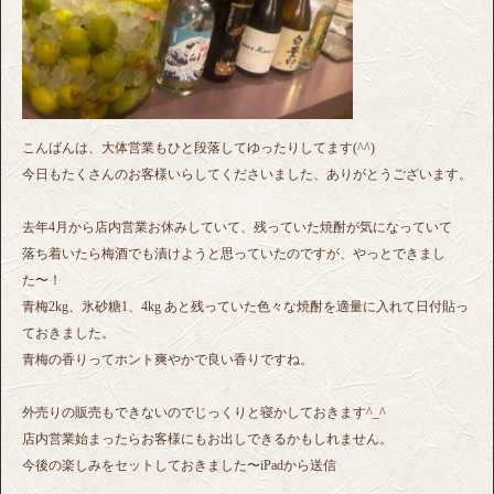
こんばんは、大体営業もひと段落してゆったりしてます(^^)
今日もたくさんのお客様いらしてくださいました、ありがとうございます。
去年4月から店内営業お休みしていて、残っていた焼酎が気になっていて
落ち着いたら梅酒でも漬けようと思っていたのですが、やっとできまし
た〜！
青梅2kg、氷砂糖1、4kg あと残っていた色々な焼酎を適量に入れて日付貼っ
ておきました。
青梅の香りってホント爽やかで良い香りですね。
外売りの販売もできないのでじっくりと寝かしておきます^_^
店内営業始まったらお客様にもお出しできるかもしれません。
今後の楽しみをセットしておきました〜iPadから送信