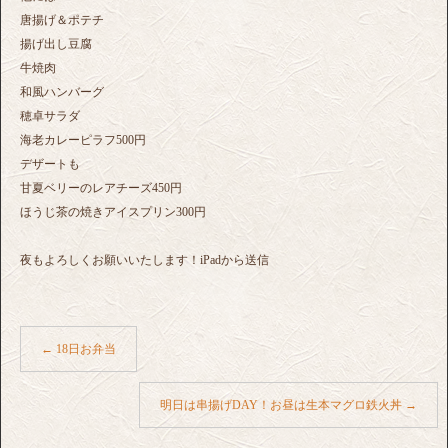
唐揚げ＆ポテチ
揚げ出し豆腐
牛焼肉
和風ハンバーグ
穂卓サラダ
海老カレーピラフ500円
デザートも
甘夏ベリーのレアチーズ450円
ほうじ茶の焼きアイスプリン300円
夜もよろしくお願いいたします！iPadから送信
←
18日お弁当
明日は串揚げDAY！お昼は生本マグロ鉄火丼
→