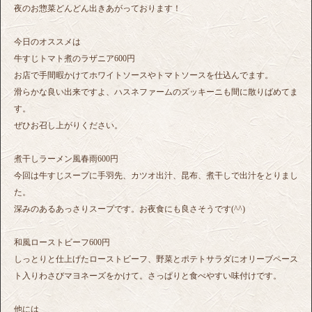
夜のお惣菜どんどん出きあがっております！
今日のオススメは
牛すじトマト煮のラザニア600円
お店で手間暇かけてホワイトソースやトマトソースを仕込んでます。
滑らかな良い出来ですよ、ハスネファームのズッキーニも間に散りばめてま
す。
ぜひお召し上がりください。
煮干しラーメン風春雨600円
今回は牛すじスープに手羽先、カツオ出汁、昆布、煮干しで出汁をとりまし
た。
深みのあるあっさりスープです。お夜食にも良さそうです(^^)
和風ローストビーフ600円
しっとりと仕上げたローストビーフ、野菜とポテトサラダにオリーブペース
ト入りわさびマヨネーズをかけて。さっぱりと食べやすい味付けです。
他には