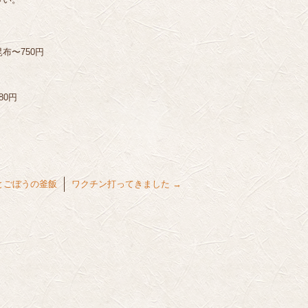
布〜750円
80円
とごぼうの釜飯
ワクチン打ってきました
→