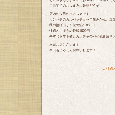
ご自宅でのおつまみに是非どうぞ
店内の今日のオススメです
カンパチのカルパッチョ〜早生みかん、塩昆
秋の揚げ出し〜松茸餡〜880円
牡蠣とごぼうの釜飯1000円
牛すじトマト煮とカボチャのパイ包み焼き6
本日お席ございます
今日もよろしくお願いします！
←
牡蠣