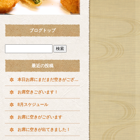
ブログトップ
最近の投稿
本日お席にまだまだ空きがございます^ ^
お席空きございます！
8月スケジュール
お席に空きがございます
お席に空きが出てきました！