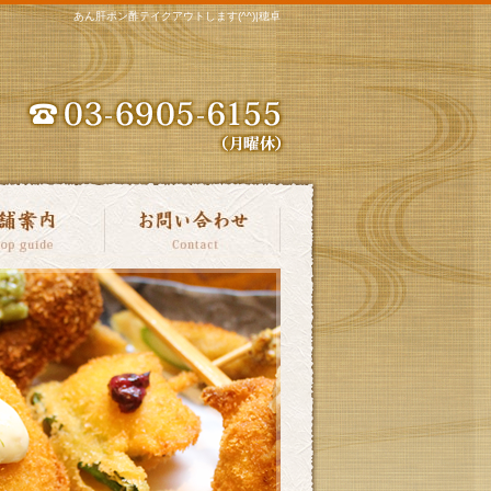
あん肝ポン酢テイクアウトします(^^)|穂卓