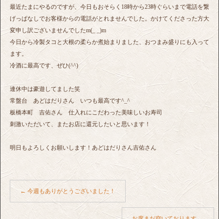
最近たまにやるのですが、今日もおそらく18時から23時ぐらいまで電話を繋
げっぱなしでお客様からの電話がとれませんでした。かけてくださった方大
変申し訳ございませんでしたm(_ _)m
今日から冷製タコと大根の柔らか煮始まりました、おつまみ盛りにも入って
ます。
冷酒に最高です、ぜひ(^^)
連休中は豪遊してました笑
常盤台 あどはだりさん いつも最高です^_^
板橋本町 吉佑さん 仕入れにこだわった美味しいお寿司
刺激いただいて、またお店に還元したいと思います！
明日もよろしくお願いします！あどはだりさん吉佑さん
←
今週もありがとうございました！
お席まだ空いております
→