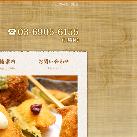
サワー色々|穂卓