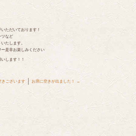
評いただいております！
ーツなど
トいたします。
ワー是非お楽しみください
願いします！！
空きございます
お席に空きが出ました！
→