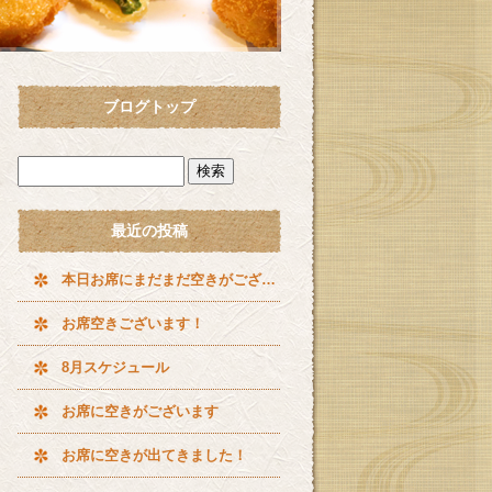
ブログトップ
最近の投稿
本日お席にまだまだ空きがございます^ ^
お席空きございます！
8月スケジュール
お席に空きがございます
お席に空きが出てきました！