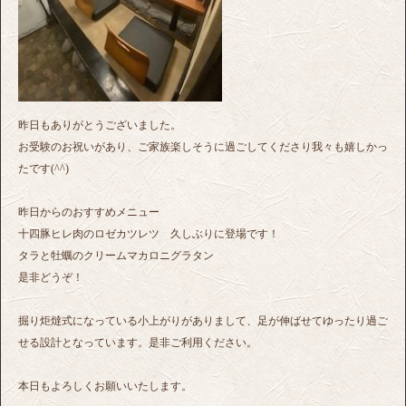
昨日もありがとうございました。
お受験のお祝いがあり、ご家族楽しそうに過ごしてくださり我々も嬉しかっ
たです(^^)
昨日からのおすすめメニュー
十四豚ヒレ肉のロゼカツレツ 久しぶりに登場です！
タラと牡蠣のクリームマカロニグラタン
是非どうぞ！
掘り炬燵式になっている小上がりがありまして、足が伸ばせてゆったり過ご
せる設計となっています。是非ご利用ください。
本日もよろしくお願いいたします。