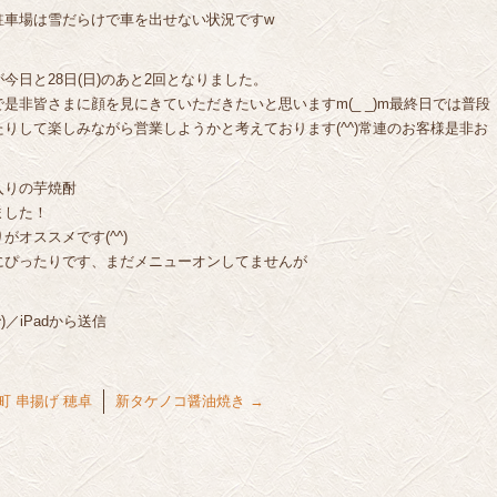
駐車場は雪だらけで車を出せない状況ですw
日と28日(日)のあと2回となりました。
是非皆さまに顔を見にきていただきたいと思いますm(_ _)m最終日では普段
りして楽しみながら営業しようかと考えております(^^)常連のお客様是非お
入りの芋焼酎
ました！
オススメです(^^)
にぴったりです、まだメニューオンしてませんが
／iPadから送信
 串揚げ 穂卓
新タケノコ醤油焼き
→