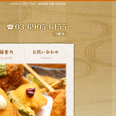
木村君あと2回ですね。 板橋本町 焼酎 穂卓|穂卓