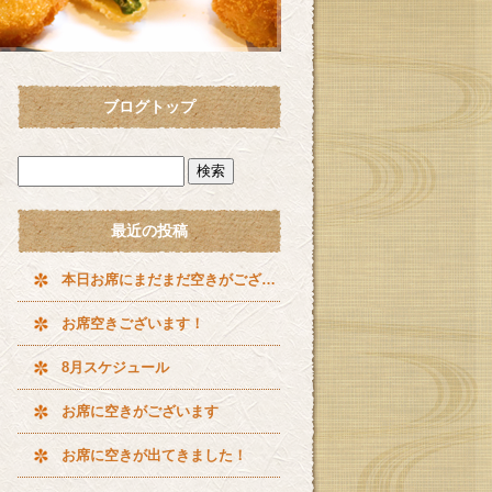
ブログトップ
最近の投稿
本日お席にまだまだ空きがございます^ ^
お席空きございます！
8月スケジュール
お席に空きがございます
お席に空きが出てきました！