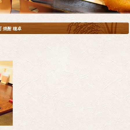
 焼酎 穂卓