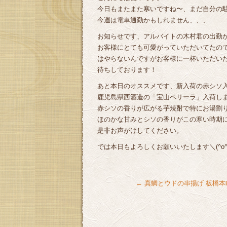
今日もまたまた寒いですね〜、まだ自分の
今週は電車通勤かもしれません、、、
お知らせです、アルバイトの木村君の出勤が今
お客様にとても可愛がっていただいてたので
はやらないんですがお客様に一杯いただいた
待ちしております！
あと本日のオススメです、新入荷の赤シソ
鹿児島県西酒造の「宝山ペリーラ」入荷し
赤シソの香りが広がる芋焼酎で特にお湯割りが
ほのかな甘みとシソの香りがこの寒い時期
是非お声がけしてください。
では本日もよろしくお願いいたします＼(^o^)
←
真鯛とウドの串揚げ 板橋本町