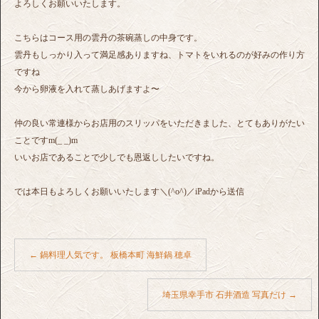
よろしくお願いいたします。
こちらはコース用の雲丹の茶碗蒸しの中身です。
雲丹もしっかり入って満足感ありますね、トマトをいれるのが好みの作り方
ですね
今から卵液を入れて蒸しあげますよ〜
仲の良い常連様からお店用のスリッパをいただきました、とてもありがたい
ことですm(_ _)m
いいお店であることで少しでも恩返ししたいですね。
では本日もよろしくお願いいたします＼(^o^)／iPadから送信
←
鍋料理人気です。 板橋本町 海鮮鍋 穂卓
埼玉県幸手市 石井酒造 写真だけ
→