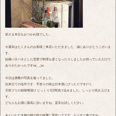
皆さま本日もおつかれ様でした。
今週末はたくさんのお客様ご来店いただきました、誠にありがとうございま
す。
結構バタバタとした営業で料理も遅くなったりしましたが待っていただけて
ありがたかったですm(_ _)m
今日は酒肴の写真を撮ってました、
出来立ての塩辛です、手造りの味は日本酒にぴったりです(^^)
天然ブリの粕味噌漬け じっくり3日間漬け込みました、しっとり焼き上げま
す。
どちらもお酒に最高に合いますね、是非お試しください。
あといただき物の桃の枝が綺麗に芽吹いてます、もうすぐ春ですね。