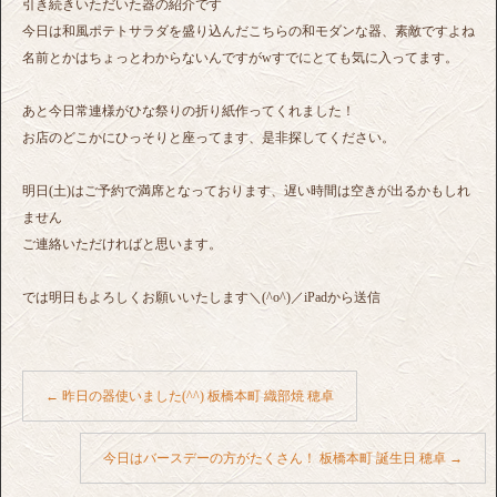
引き続きいただいた器の紹介です
今日は和風ポテトサラダを盛り込んだこちらの和モダンな器、素敵ですよね
名前とかはちょっとわからないんですがwすでにとても気に入ってます。
あと今日常連様がひな祭りの折り紙作ってくれました！
お店のどこかにひっそりと座ってます、是非探してください。
明日(土)はご予約で満席となっております、遅い時間は空きが出るかもしれ
ません
ご連絡いただければと思います。
では明日もよろしくお願いいたします＼(^o^)／iPadから送信
←
昨日の器使いました(^^) 板橋本町 織部焼 穂卓
今日はバースデーの方がたくさん！ 板橋本町 誕生日 穂卓
→