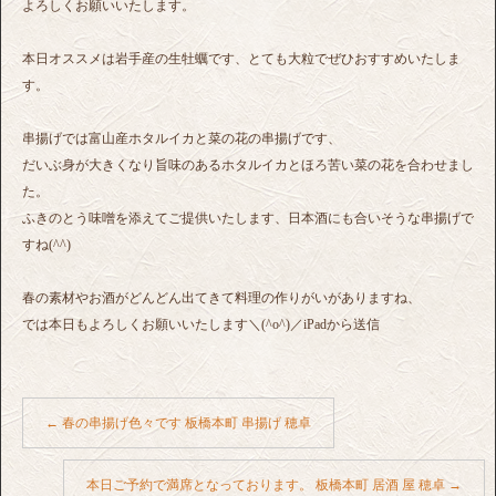
よろしくお願いいたします。
本日オススメは岩手産の生牡蠣です、とても大粒でぜひおすすめいたしま
す。
串揚げでは富山産ホタルイカと菜の花の串揚げです、
だいぶ身が大きくなり旨味のあるホタルイカとほろ苦い菜の花を合わせまし
た。
ふきのとう味噌を添えてご提供いたします、日本酒にも合いそうな串揚げで
すね(^^)
春の素材やお酒がどんどん出てきて料理の作りがいがありますね、
では本日もよろしくお願いいたします＼(^o^)／iPadから送信
←
春の串揚げ色々です 板橋本町 串揚げ 穂卓
本日ご予約で満席となっております。 板橋本町 居酒 屋 穂卓
→