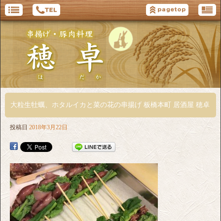
大粒生牡蠣、ホタルイカと菜の花の串揚げ 板橋本町 居酒屋 穂卓
投稿日
2018年3月22日