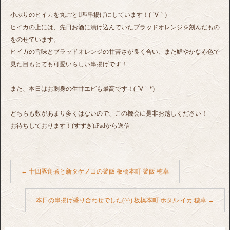
小ぶりのヒイカを丸ごと1匹串揚げにしています！( ´∀｀)
ヒイカの上には、先日お酒に漬け込んでいたブラッドオレンジを刻んだもの
をのせています。
ヒイカの旨味とブラッドオレンジの甘苦さが良く合い、また鮮やかな赤色で
見た目もとても可愛いらしい串揚げです！
また、本日はお刺身の生甘エビも最高です！( ´∀｀*)
どちらも数があまり多くはないので、この機会に是非お越しください！
お待ちしております！(すずき)iPadから送信
←
十四豚角煮と新タケノコの釜飯 板橋本町 釜飯 穂卓
本日の串揚げ盛り合わせでした(^^) 板橋本町 ホタル イカ 穂卓
→