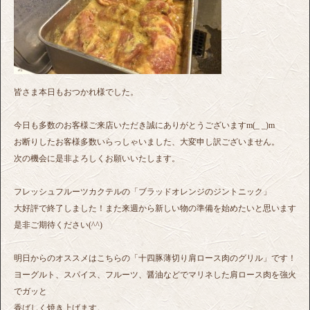
皆さま本日もおつかれ様でした。
今日も多数のお客様ご来店いただき誠にありがとうございますm(_ _)m
お断りしたお客様多数いらっしゃいました、大変申し訳ございません。
次の機会に是非よろしくお願いいたします。
フレッシュフルーツカクテルの「ブラッドオレンジのジントニック」
大好評で終了しました！また来週から新しい物の準備を始めたいと思います
是非ご期待ください(^^)
明日からのオススメはこちらの「十四豚薄切り肩ロース肉のグリル」です！
ヨーグルト、スパイス、フルーツ、醤油などでマリネした肩ロース肉を強火
でガッと
香ばしく焼き上げます。