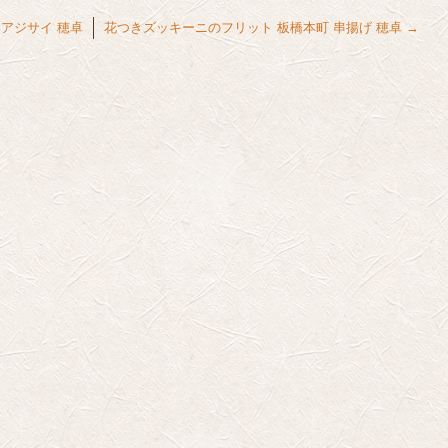
 アジサイ 穂卓
花つきズッキーニのフリット 板橋本町 串揚げ 穂卓
→