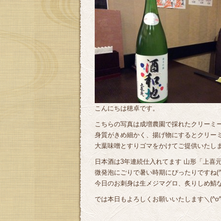
こんにちは穂卓です。
こちらの写真は成増農園で採れたクリーミ
身質がきめ細かく、揚げ物にするとクリー
大葉味噌とすりゴマをかけてご提供いたし
日本酒は3年連続仕入れてます 山形「上喜
微発泡にごりで暑い時期にぴったりですね(^^
今日のお刺身は生メジマグロ、炙りしめ鯖
では本日もよろしくお願いいたします＼(^o^)