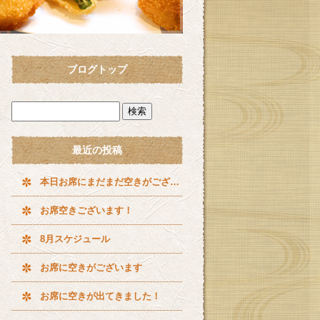
ブログトップ
最近の投稿
本日お席にまだまだ空きがございます^ ^
お席空きございます！
8月スケジュール
お席に空きがございます
お席に空きが出てきました！