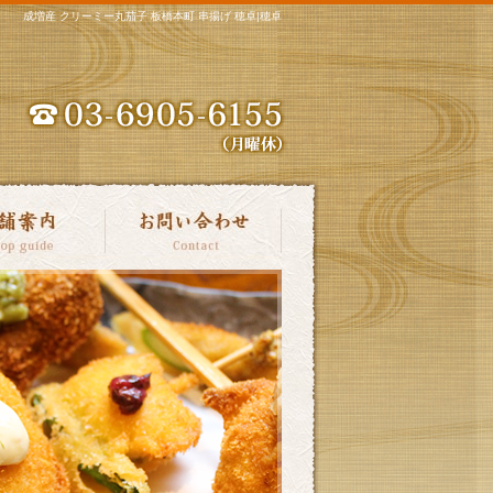
成増産 クリーミー丸茄子 板橋本町 串揚げ 穂卓|穂卓