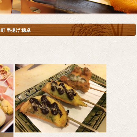
町 串揚げ 穂卓