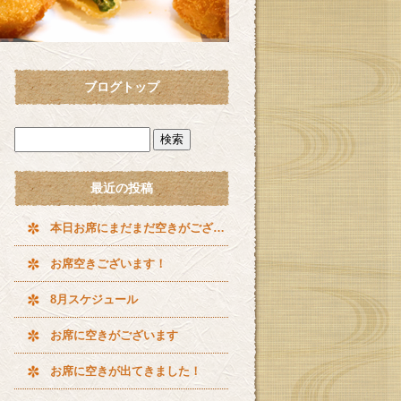
ブログトップ
最近の投稿
本日お席にまだまだ空きがございます^ ^
お席空きございます！
8月スケジュール
お席に空きがございます
お席に空きが出てきました！