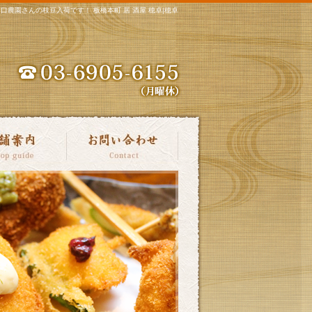
川口農園さんの枝豆入荷です！ 板橋本町 居 酒屋 穂卓|穂卓