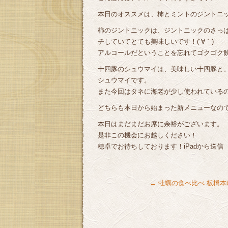
本日のオススメは、柿とミントのジントニ
柿のジントニックは、ジントニックのさっ
チしていてとても美味しいです！(´∀｀)
アルコールだということを忘れてゴクゴク飲
十四豚のシュウマイは、美味しい十四豚と
シュウマイです。
また今回はタネに海老が少し使われている
どちらも本日から始まった新メニューなの
本日はまだまだお席に余裕がございます。
是非この機会にお越しください！
穂卓でお待ちしております！iPadから送信
←
牡蠣の食べ比べ 板橋本