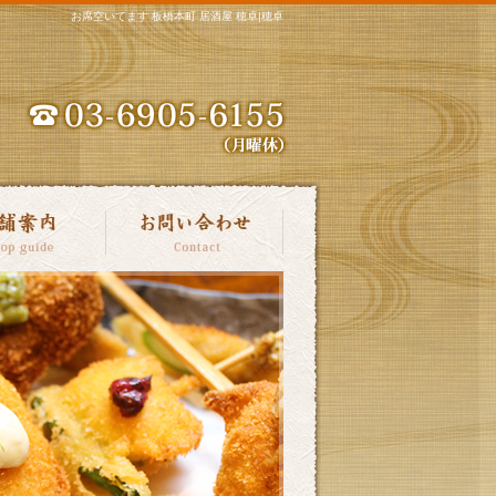
お席空いてます 板橋本町 居酒屋 穂卓|穂卓