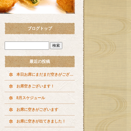
ブログトップ
最近の投稿
本日お席にまだまだ空きがございます^ ^
お席空きございます！
8月スケジュール
お席に空きがございます
お席に空きが出てきました！