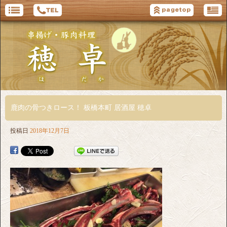
鹿肉の骨つきロース！ 板橋本町 居酒屋 穂卓
投稿日
2018年12月7日