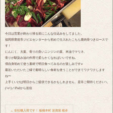
今日は営業が終わり帰る前にこんな仕込みをしてました。
福岡県豊前市ジビエセンターから初めて仕入れたこちら鹿肉骨つきロースで
す！
にんにく、大葉、香りの良いニンジンの葉、米油でマリネ、
香りが馴染み油の作用で柔らかくなればいいですね。
僕自身初めて使う素材で明日食べてみるのが楽しみですw
最近いただいたご縁で素晴らしい食材を使うことができてワクワクします
ね〜
上手くいけば明日からご提供できるかもしれません、是非ご期待ください＼
(^o^)／iPadから送信
←
生牡蠣入荷です！ 板橋本町 居酒屋 穂卓