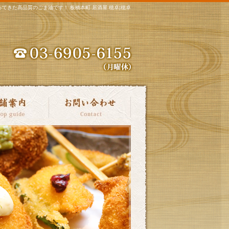
てきた高品質のごま油です！ 板橋本町 居酒屋 穂卓|穂卓