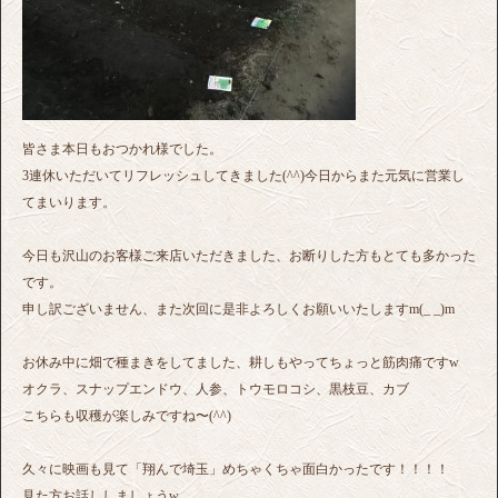
皆さま本日もおつかれ様でした。
3連休いただいてリフレッシュしてきました(^^)今日からまた元気に営業し
てまいります。
今日も沢山のお客様ご来店いただきました、お断りした方もとても多かった
です。
申し訳ございません、また次回に是非よろしくお願いいたしますm(_ _)m
お休み中に畑で種まきをしてました、耕しもやってちょっと筋肉痛ですw
オクラ、スナップエンドウ、人参、トウモロコシ、黒枝豆、カブ
こちらも収穫が楽しみですね〜(^^)
久々に映画も見て「翔んで埼玉」めちゃくちゃ面白かったです！！！！
見た方お話ししましょうw