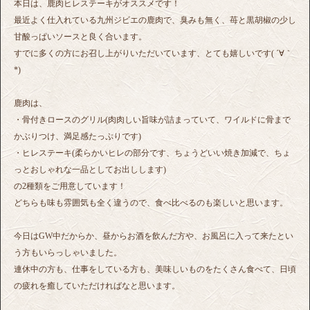
本日は、鹿肉ヒレステーキがオススメです！
最近よく仕入れている九州ジビエの鹿肉で、臭みも無く、苺と黒胡椒の少し
甘酸っぱいソースと良く合います。
すでに多くの方にお召し上がりいただいています、とても嬉しいです( ´∀｀
*)
鹿肉は、
・骨付きロースのグリル(肉肉しい旨味が詰まっていて、ワイルドに骨まで
かぶりつけ、満足感たっぷりです)
・ヒレステーキ(柔らかいヒレの部分です、ちょうどいい焼き加減で、ちょ
っとおしゃれな一品としてお出しします)
の2種類をご用意しています！
どちらも味も雰囲気も全く違うので、食べ比べるのも楽しいと思います。
今日はGW中だからか、昼からお酒を飲んだ方や、お風呂に入って来たとい
う方もいらっしゃいました。
連休中の方も、仕事をしている方も、美味しいものをたくさん食べて、日頃
の疲れを癒していただければなと思います。