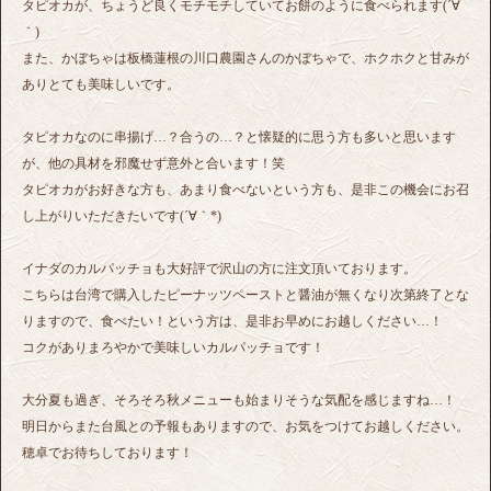
タピオカが、ちょうど良くモチモチしていてお餅のように食べられます(´∀
｀)
また、かぼちゃは板橋蓮根の川口農園さんのかぼちゃで、ホクホクと甘みが
ありとても美味しいです。
タピオカなのに串揚げ…？合うの…？と懐疑的に思う方も多いと思います
が、他の具材を邪魔せず意外と合います！笑
タピオカがお好きな方も、あまり食べないという方も、是非この機会にお召
し上がりいただきたいです(´∀｀*)
イナダのカルパッチョも大好評で沢山の方に注文頂いております。
こちらは台湾で購入したピーナッツペーストと醤油が無くなり次第終了とな
りますので、食べたい！という方は、是非お早めにお越しください…！
コクがありまろやかで美味しいカルパッチョです！
大分夏も過ぎ、そろそろ秋メニューも始まりそうな気配を感じますね…！
明日からまた台風との予報もありますので、お気をつけてお越しください。
穂卓でお待ちしております！