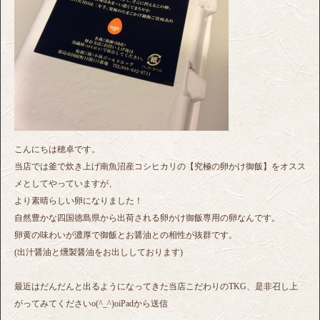
こんにちは穂卓です。
当店では釜で炊き上げ南魚沼産コシヒカリの【究極の卵かけ御飯】をオスス
メとしてやっていますが、
より素晴らしい卵になりました！
自然豊かな四国徳島県から出荷される卵かけ御飯専用の卵なんです。
卵黄の味わいが濃厚で御飯とお醤油との相性が抜群です。
(出汁醤油と燻製醤油をお出ししております)
最近はだんだんと出るようになってきた当店こだわりのTKG、是非召し上
がってみてくださいo(^_^)oiPadから送信