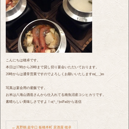
こんにちは穂卓です。
本日は17時から20時まで貸し切り宴会いただいております。
20時からは通常営業ですのでよろしくお願いいたしますm(_ _)m
写真は宴会用の釜飯です。
お米は八海山酒造さんから仕入れてる南魚沼産コシヒカリです。
素晴らしい美味しさですよ！o(^_^)oiPadから送信
←
真野鶴 超辛口 板橋本町 居酒屋 穂卓