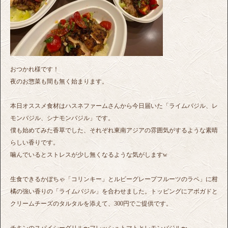
おつかれ様です！
夜のお惣菜も間も無く始まります。
本日オススメ食材はハスネファームさんから今日届いた「ライムバジル、レ
モンバジル、シナモンバジル」です。
僕も始めてみた香草でした、それぞれ東南アジアの雰囲気がするような素晴
らしい香りです。
噛んでいるとストレスが少し無くなるような気がしますw
生食できるかぼちゃ「コリンキー」とルビーグレープフルーツのラペ」に柑
橘の強い香りの「ライムバジル」を合わせました。トッピングにアボガドと
クリームチーズのタルタルを添えて、300円でご提供です。
チキンのスパイシーグリル〜フレッシュトマトとレモンバジル〜