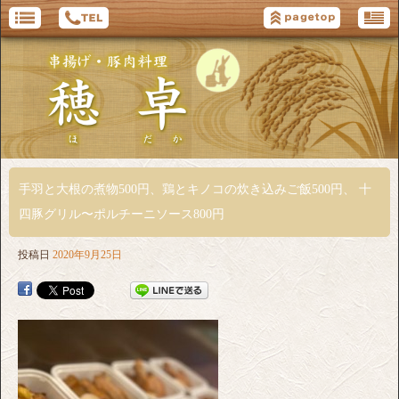
手羽と大根の煮物500円、鶏とキノコの炊き込みご飯500円、 十
四豚グリル〜ポルチーニソース800円
投稿日
2020年9月25日