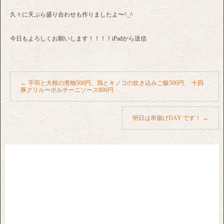
久々に天ぷら盛り合わせも作りましたよ〜^_^
今日もよろしくお願いします！！！！iPadから送信
←
手羽と大根の煮物500円、鶏とキノコの炊き込みご飯500円、 十四
豚グリル〜ポルチーニソース800円
明日は串揚げDAY です！
→