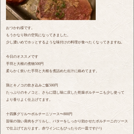
おつかれ様です。
もうかなり秋の空気になってきました。
少し濃いめでホッとするような味付けの料理が食べたくなってきますね。
今日のオススメです
手羽と大根の煮物500円
柔らかく炊いた手羽と大根を煮詰めた出汁に絡めてます。
鶏とキノコの炊き込みご飯500円
たっぷりのキノコと、さらに隠し味に戻した乾燥ポルチーニも少し使って
より香りよく仕上げてます。
十四豚グリル〜ポルチーニソース〜800円
旨味の強い肩肉をグリルし、バターをしっかり効かせたポルチーニのソース
で仕上げております。赤ワインにもぴったりの一皿です(^^)